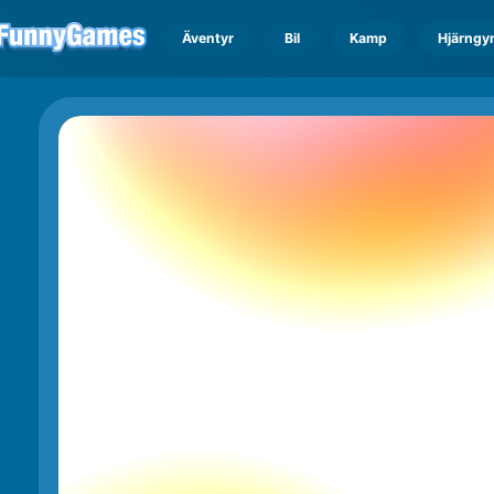
Äventyr
Bil
Kamp
Hjärngy