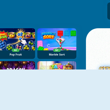
NY
NY
Pop Fruit
Marble Sort
NY
NY
Dragon Egg Master
Tape Sort 3D
M