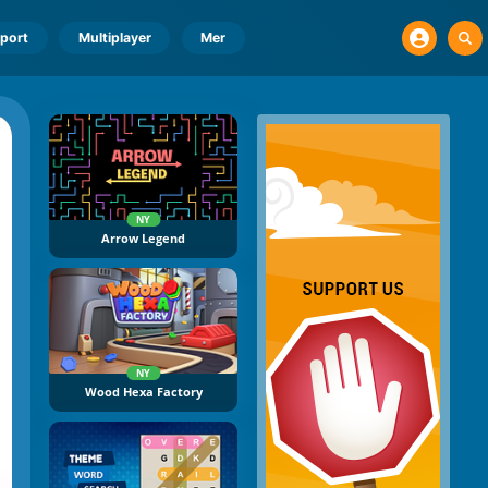
port
Multiplayer
Mer
NY
Arrow Legend
NY
Wood Hexa Factory