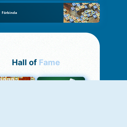
Förbinda
Hall of
Fame
ah Jong Connect
Yatzy