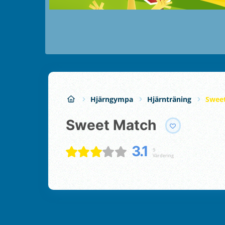
Hjärngympa
Hjärnträning
Swee
Sweet Match
3.1
9
Värdering