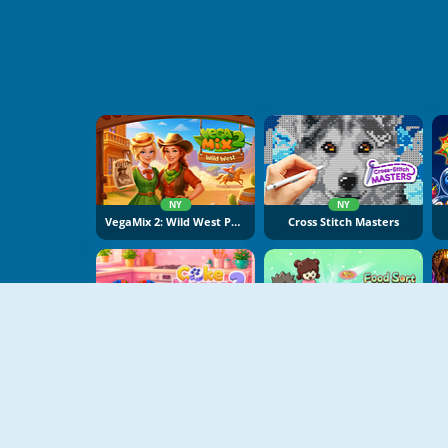
NY
NY
VegaMix 2: Wild West Puzzle
Cross Stitch Masters
NY
NY
Cake Merge 2
Food Sort Puzzle