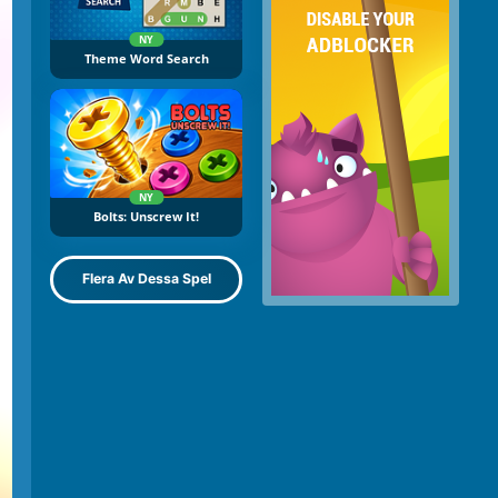
NY
Theme Word Search
NY
Bolts: Unscrew It!
Flera Av Dessa Spel