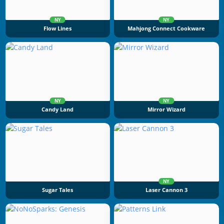
NY
NY
Flow Lines
Mahjong Connect Cookware
NY
NY
Candy Land
Mirror Wizard
NY
Sugar Tales
Laser Cannon 3