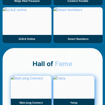
Ninja Vital Treasure
Icesters Trouble
SCALE Online
Smart Numbers
Hall of
Fame
Mah Jong Connect
Yatzy