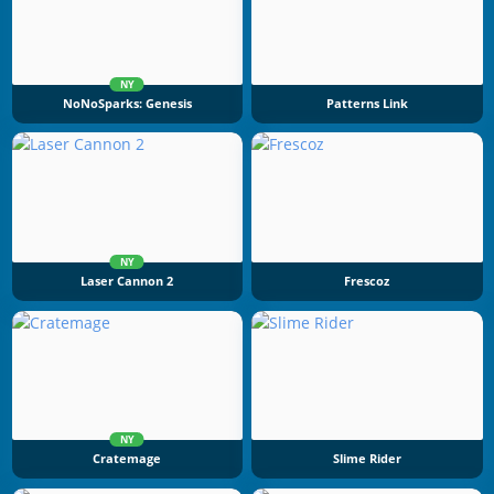
NY
NoNoSparks: Genesis
Patterns Link
NY
Laser Cannon 2
Frescoz
NY
Cratemage
Slime Rider