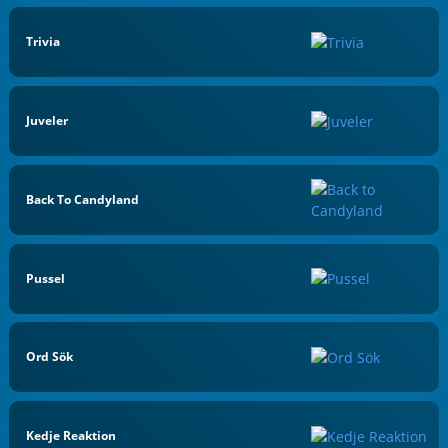
Trivia
Juveler
Back To Candyland
Pussel
Ord Sök
Kedje Reaktion