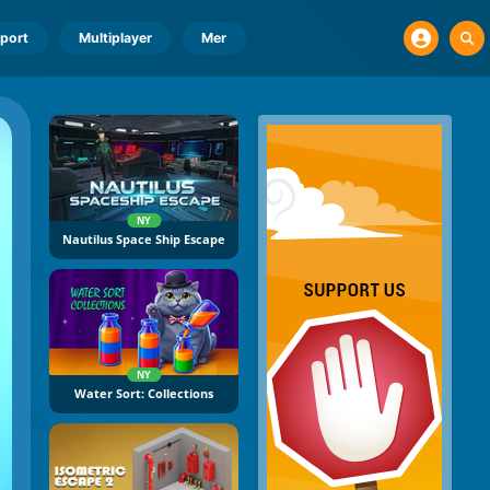
port
Multiplayer
Mer
NY
Nautilus Space Ship Escape
NY
Water Sort: Collections