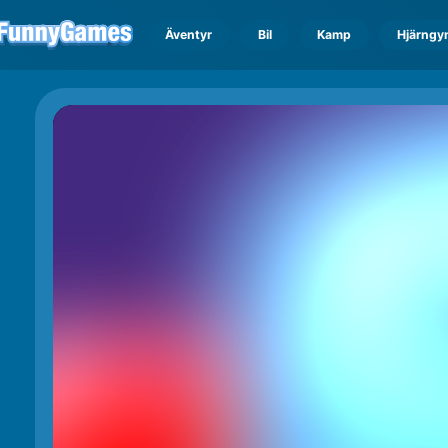
Äventyr
Bil
Kamp
Hjärngy