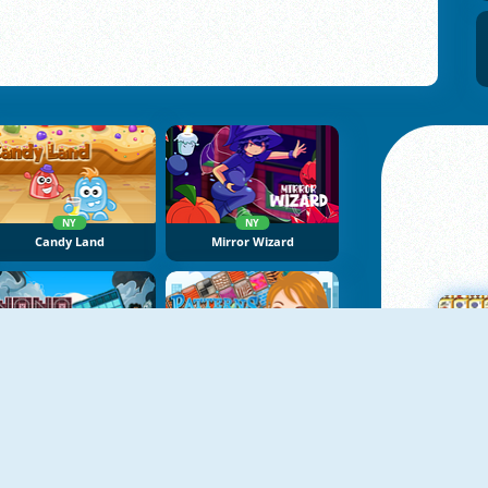
NY
NY
Candy Land
Mirror Wizard
NY
NoNoSparks: Genesis
Patterns Link
M