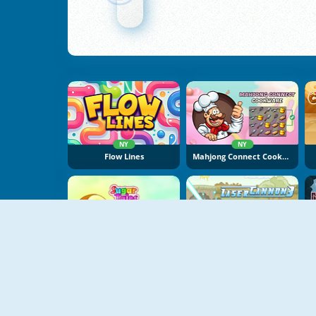
NY
NY
Flow Lines
Mahjong Connect Cookware
NY
Sugar Tales
Laser Cannon 3