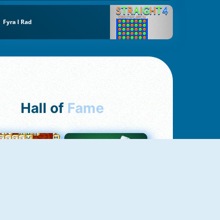
Fyra I Rad
Hall of
Fame
ah Jong Connect
Yatzy