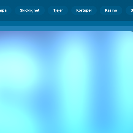
mpa
Skicklighet
Tjejer
Kortspel
Kasino
S