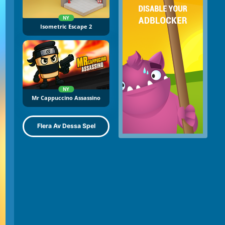
NY
Isometric Escape 2
NY
Mr Cappuccino Assassino
Flera Av Dessa Spel