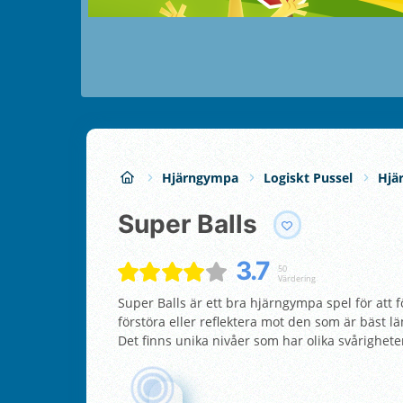
Hjärngympa
Logiskt Pussel
Hjä
Super Balls
3.7
50
Värdering
Super Balls är ett bra hjärngympa spel för att fö
förstöra eller reflektera mot den som är bäst lä
Det finns unika nivåer som har olika svårigheter