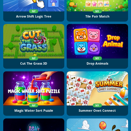
NY
NY
Arrow Shift Logic Tree
Tile Pair Match
NY
NY
Cut The Grass 3D
Drop Animals
NY
NY
Magic Water Sort Puzzle
Summer Onet Connect