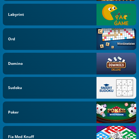
Labyrint
Ord
Domino
Sudoku
Poker
Fia Med Knuff