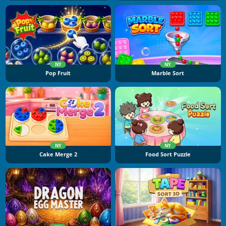
NY
NY
Pop Fruit
Marble Sort
NY
NY
Cake Merge 2
Food Sort Puzzle