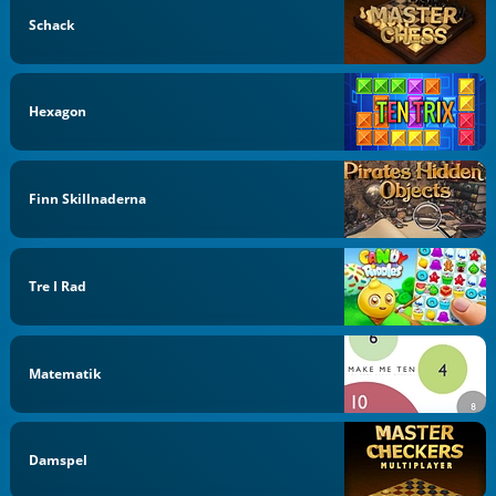
Schack
Hexagon
Finn Skillnaderna
Tre I Rad
Matematik
Damspel