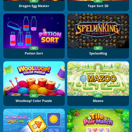
NY
NY
Dragon Egg Master
Tape Sort 3D
NY
NY
Potion Sort
SpelunKing
NY
NY
Woolloop! Color Puzzle
Mazoo