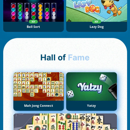
NY
NY
Ball Sort
Lazy Dog
Hall of
Fame
Mah Jong Connect
Yatzy