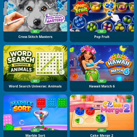
NY
NY
Cross Stitch Masters
Pop Fruit
NY
NY
Word Search Universe: Animals
Hawaii Match 6
NY
NY
Marble Sort
Cake Merge 2