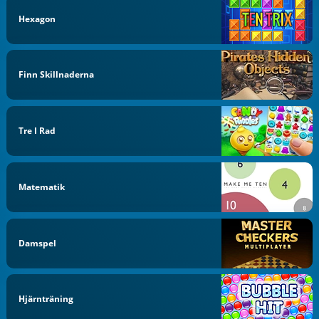
Hexagon
Finn Skillnaderna
Tre I Rad
Matematik
Damspel
Hjärnträning