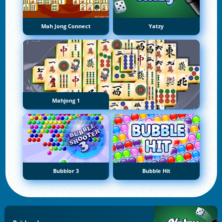
Mah Jong Connect
Yatzy
Mahjong 1
Bubblor 3
Bubble Hit