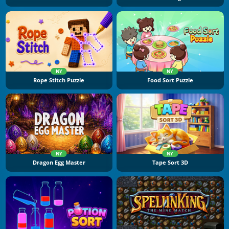
NY
NY
Rope Stitch Puzzle
Food Sort Puzzle
NY
NY
Dragon Egg Master
Tape Sort 3D