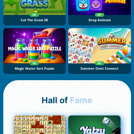
NY
NY
Cut The Grass 3D
Drop Animals
NY
NY
Magic Water Sort Puzzle
Summer Onet Connect
Hall of
Fame