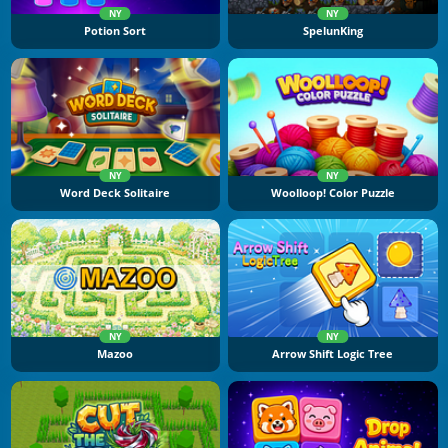
NY
NY
Potion Sort
SpelunKing
NY
NY
Word Deck Solitaire
Woolloop! Color Puzzle
NY
NY
Mazoo
Arrow Shift Logic Tree