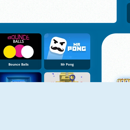
Bounce Balls
Mr Pong
Power Wall
Hoop Hoop
M