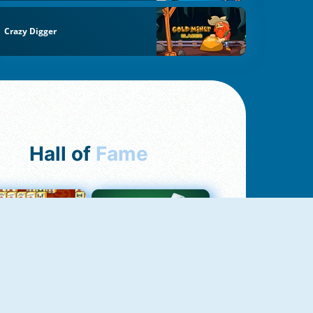
Crazy Digger
Hall of
Fame
ah Jong Connect
Yatzy