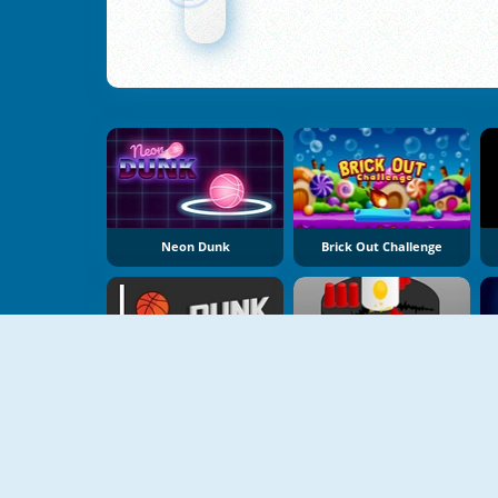
Neon Dunk
Brick Out Challenge
Dunk Hit
Helix Fall