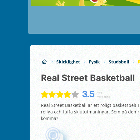
Skicklighet
Fysik
Studsboll
R
Real Street Basketball
3.5
253
Värdering
Real Street Basketball är ett roligt basketspel
roliga och tuffa skjututmaningar. Som på den rik
komma?