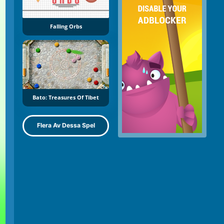
Falling Orbs
Bato: Treasures Of Tibet
Flera Av Dessa Spel