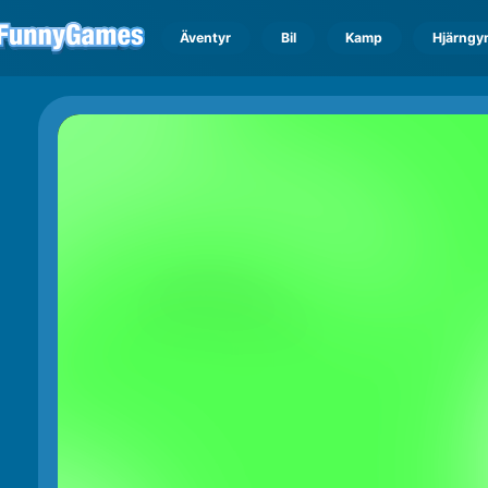
Äventyr
Bil
Kamp
Hjärngy