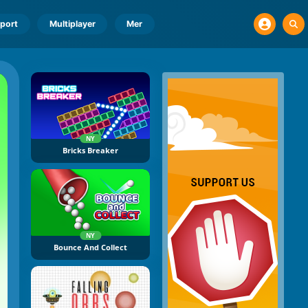
port
Multiplayer
Mer
NY
Bricks Breaker
NY
Bounce And Collect