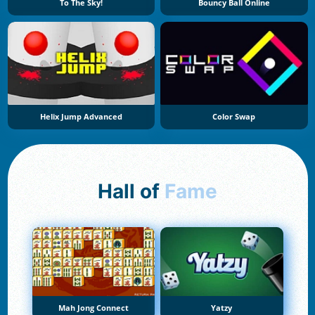
To The Sky!
Bouncy Ball Online
Helix Jump Advanced
Color Swap
Hall of
Fame
Mah Jong Connect
Yatzy