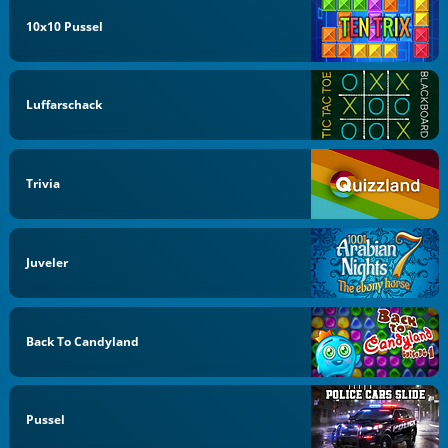
10x10 Pussel
Luffarschack
Trivia
Juveler
Back To Candyland
Pussel