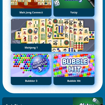
Mah Jong Connect
Yatzy
Mahjong 1
Bubblor 3
Bubble Hit