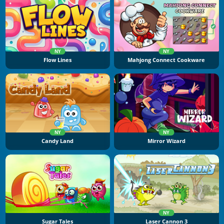
NY
NY
Flow Lines
Mahjong Connect Cookware
NY
NY
Candy Land
Mirror Wizard
NY
Sugar Tales
Laser Cannon 3