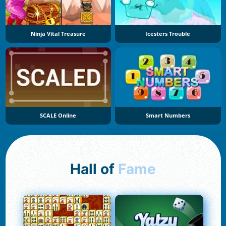
Ninja Vital Treasure
Icesters Trouble
SCALE Online
Smart Numbers
Hall of
Fame