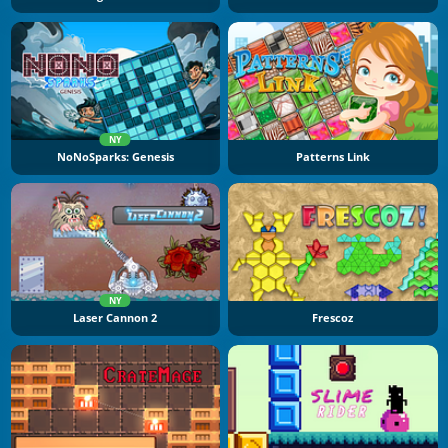
NY
NoNoSparks: Genesis
Patterns Link
NY
Laser Cannon 2
Frescoz