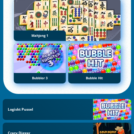
Mahjong 1
Bubblor 3
Bubble Hit
Logiskt Pussel
Crazy Digger