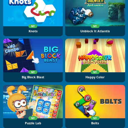
NY
NY
Knots
Unblock It Atlantis
NY
NY
Big Block Blast
Happy Color
NY
NY
Puzzle Lab
Bolts