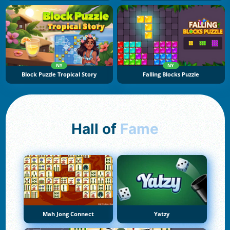
NY
NY
Block Puzzle Tropical Story
Falling Blocks Puzzle
Hall of
Fame
Mah Jong Connect
Yatzy