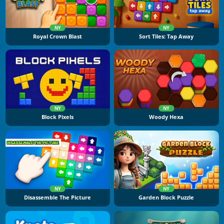
NY
NY
Royal Crown Blast
Sort Tiles: Tap Away
NY
NY
Block Pixels
Woody Hexa
NY
NY
Disassemble The Picture
Garden Block Puzzle