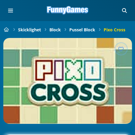
Skicklighet
Block
Pussel Block
Pixo Cross