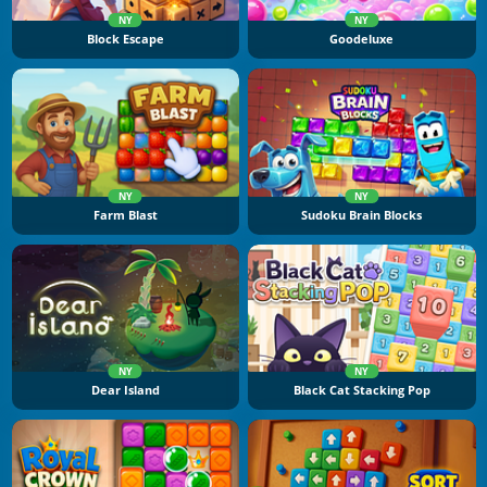
NY
NY
Block Escape
Goodeluxe
NY
NY
Farm Blast
Sudoku Brain Blocks
NY
NY
Dear Island
Black Cat Stacking Pop