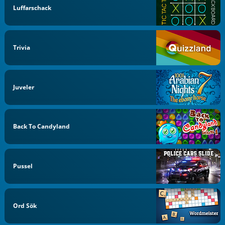
Luffarschack
Trivia
Juveler
Back To Candyland
Pussel
Ord Sök