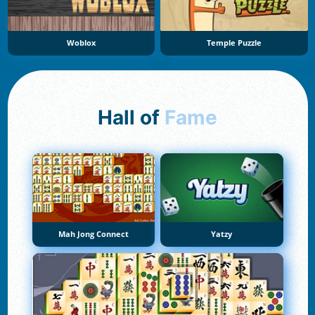
Woblox
Temple Puzzle
Hall of
Fame
Mah Jong Connect
Yatzy