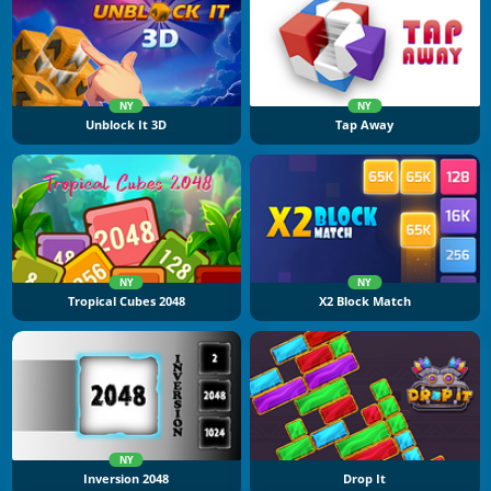
NY
NY
Unblock It 3D
Tap Away
NY
NY
Tropical Cubes 2048
X2 Block Match
NY
Inversion 2048
Drop It