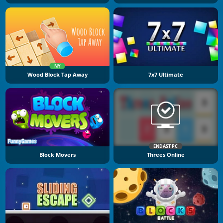
NY
Wood Block Tap Away
7x7 Ultimate
ENDAST PC
Block Movers
Threes Online