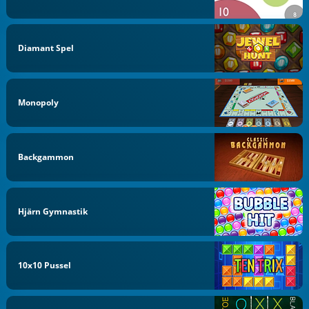
Diamant Spel
Monopoly
Backgammon
Hjärn Gymnastik
10x10 Pussel