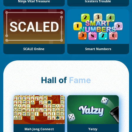
Ninja Vital Treasure
Icesters Trouble
SCALE Online
Smart Numbers
Hall of
Fame
Mah Jong Connect
Yatzy