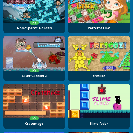
NY
NoNoSparks: Genesis
Patterns Link
NY
Laser Cannon 2
Frescoz
NY
Cratemage
Slime Rider