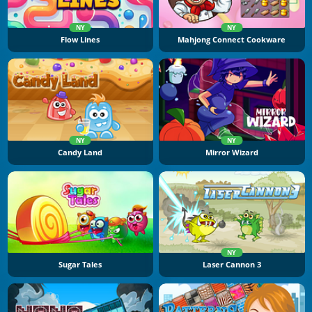
NY
NY
Flow Lines
Mahjong Connect Cookware
NY
NY
Candy Land
Mirror Wizard
NY
Sugar Tales
Laser Cannon 3