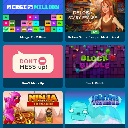
NY
Merge To Million
Delora Scary Escape: Mysteries Adventure
Don't Mess Up
Block Riddle