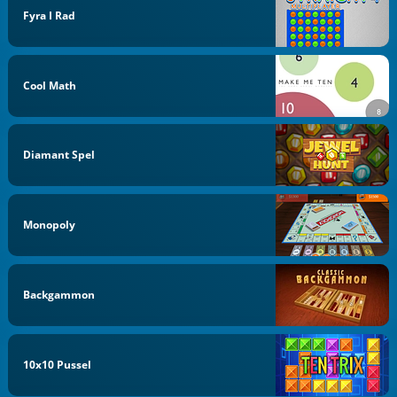
Fyra I Rad
Cool Math
Diamant Spel
Monopoly
Backgammon
10x10 Pussel