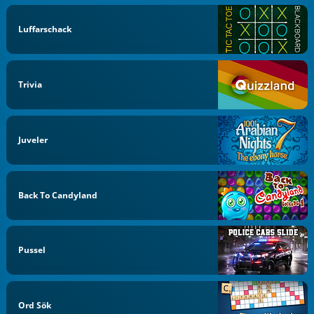
Luffarschack
Trivia
Juveler
Back To Candyland
Pussel
Ord Sök