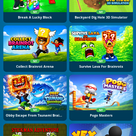
NY
NY
Break A Lucky Block
Backyard Dig Hole 3D Simulator
NY
NY
Collect Brainrot Arena
Survive Lava For Brainrots
NY
NY
Obby Escape From Tsunami Brainrot
Pogo Masters