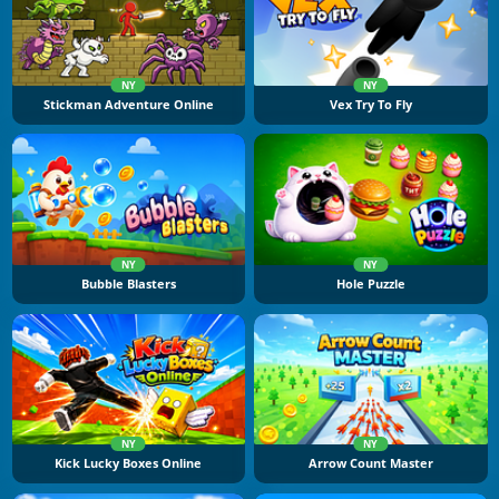
NY
NY
Stickman Adventure Online
Vex Try To Fly
NY
NY
Bubble Blasters
Hole Puzzle
NY
NY
Kick Lucky Boxes Online
Arrow Count Master