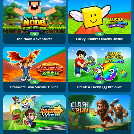
NY
NY
The Noob Adventures
Lucky Brainrot Blocks Online
NY
NY
Brainrots Lava Survive Online
Break A Lucky Egg Brainrot
NY
NY