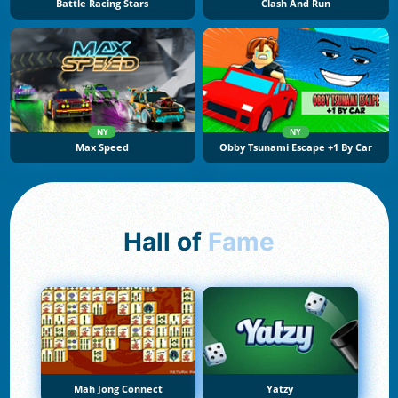
Battle Racing Stars
Clash And Run
NY
NY
Max Speed
Obby Tsunami Escape +1 By Car
Hall of
Fame
Mah Jong Connect
Yatzy