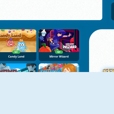
NY
NY
Candy Land
Mirror Wizard
NY
NoNoSparks: Genesis
Patterns Link
M