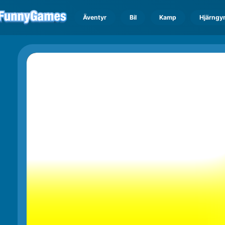
Äventyr
Bil
Kamp
Hjärngy