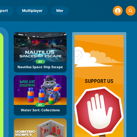
port
Multiplayer
Mer
NY
Nautilus Space Ship Escape
NY
Water Sort: Collections