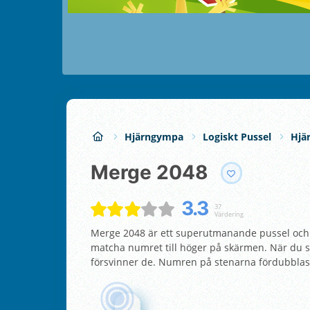
Hjärngympa
Logiskt Pussel
Hjä
Merge 2048
3.3
37
Värdering
Merge 2048 är ett superutmanande pussel och 
matcha numret till höger på skärmen. När du
försvinner de. Numren på stenarna fördubblas 