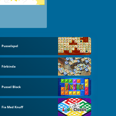
Pusselspel
Förbinda
Pussel Block
Fia Med Knuff