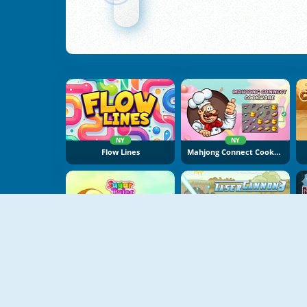
NY
NY
Flow Lines
Mahjong Connect Cookware
NY
Sugar Tales
Laser Cannon 3