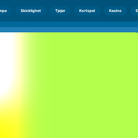
mpa
Skicklighet
Tjejer
Kortspel
Kasino
S