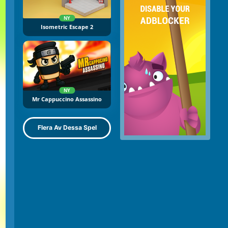
NY
Isometric Escape 2
NY
Mr Cappuccino Assassino
Flera Av Dessa Spel