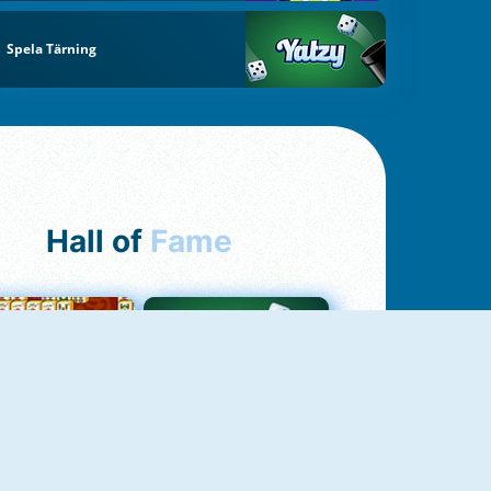
Spela Tärning
Hall of
Fame
ah Jong Connect
Yatzy