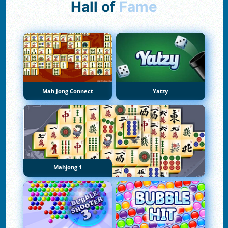
Hall of
Fame
Mah Jong Connect
Yatzy
Mahjong 1