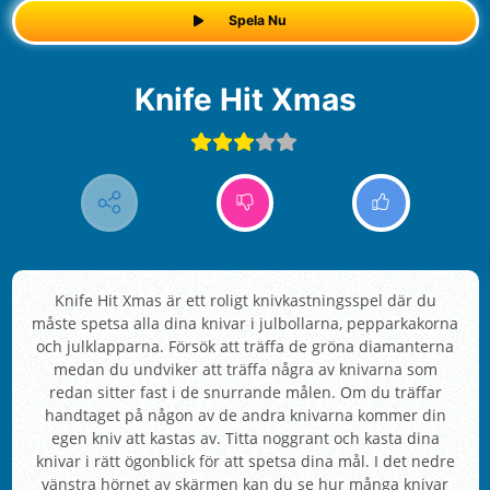
Spela Nu
Knife Hit Xmas
Knife Hit Xmas är ett roligt knivkastningsspel där du
måste spetsa alla dina knivar i julbollarna, pepparkakorna
och julklapparna. Försök att träffa de gröna diamanterna
medan du undviker att träffa några av knivarna som
redan sitter fast i de snurrande målen. Om du träffar
handtaget på någon av de andra knivarna kommer din
egen kniv att kastas av. Titta noggrant och kasta dina
knivar i rätt ögonblick för att spetsa dina mål. I det nedre
vänstra hörnet av skärmen kan du se hur många knivar