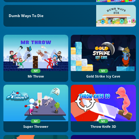
Dumb Ways To Die
NY
NY
Mr Throw
Gold Strike Icy Cave
NY
NY
Super Thrower
Throw Knife 3D