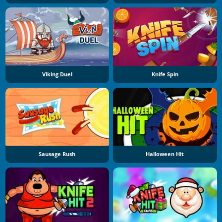
Viking Duel
Knife Spin
Sausage Rush
Halloween Hit