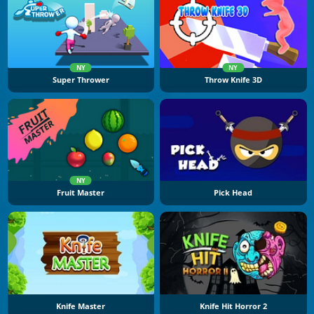
NY
NY
Super Thrower
Throw Knife 3D
NY
Fruit Master
Pick Head
Knife Master
Knife Hit Horror 2