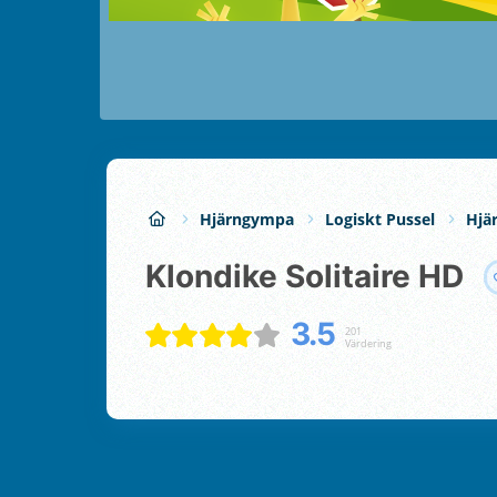
Hjärngympa
Logiskt Pussel
Hjä
Klondike Solitaire HD
3.5
201
Värdering