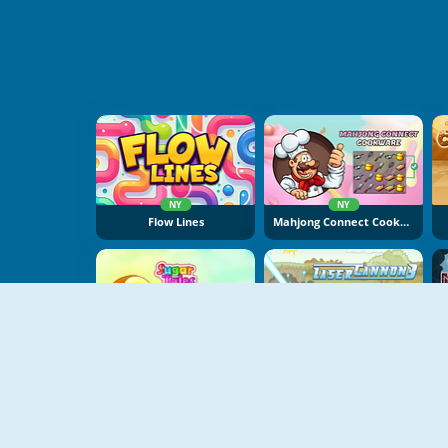
NY
NY
Flow Lines
Mahjong Connect Cookware
NY
Sugar Tales
Laser Cannon 3