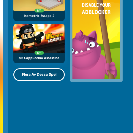
NY
Isometric Escape 2
NY
Mr Cappuccino Assassino
Flera Av Dessa Spel