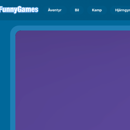
Äventyr
Bil
Kamp
Hjärngy