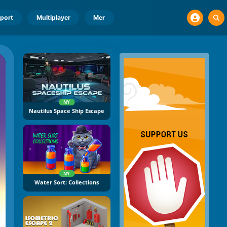
port
Multiplayer
Mer
NY
Nautilus Space Ship Escape
NY
Water Sort: Collections