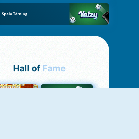
Spela Tärning
Hall of
Fame
ah Jong Connect
Yatzy