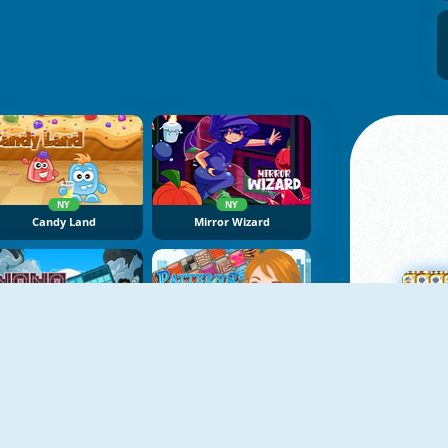
NY
NY
Candy Land
Mirror Wizard
NY
NoNoSparks: Genesis
Patterns Link
M