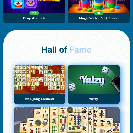
NY
NY
Drop Animals
Magic Water Sort Puzzle
Hall of
Fame
Mah Jong Connect
Yatzy