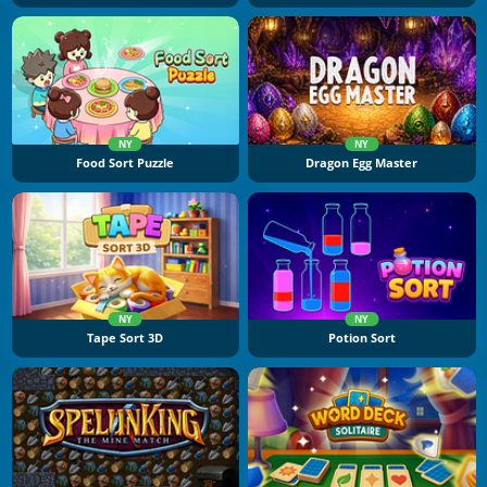
NY
NY
Food Sort Puzzle
Dragon Egg Master
NY
NY
Tape Sort 3D
Potion Sort