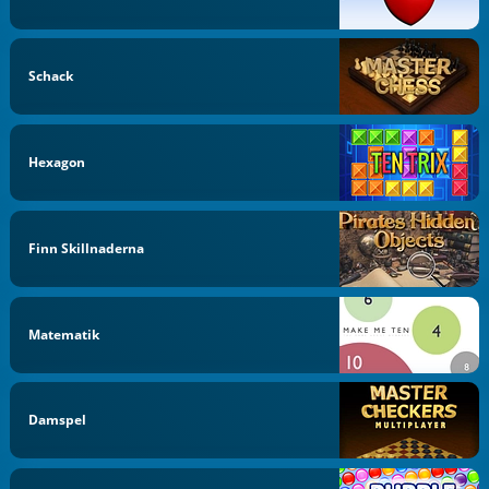
Schack
Hexagon
Finn Skillnaderna
Matematik
Damspel