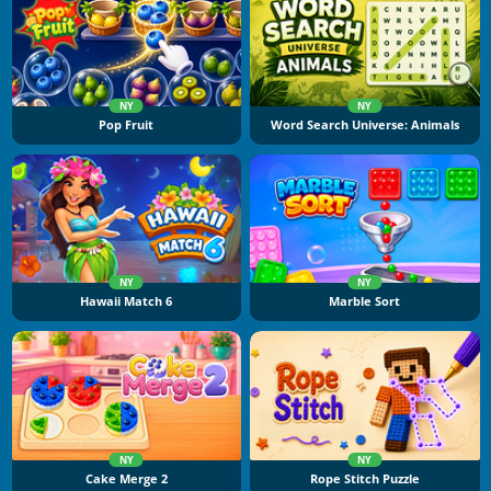
NY
NY
Pop Fruit
Word Search Universe: Animals
NY
NY
Hawaii Match 6
Marble Sort
NY
NY
Cake Merge 2
Rope Stitch Puzzle