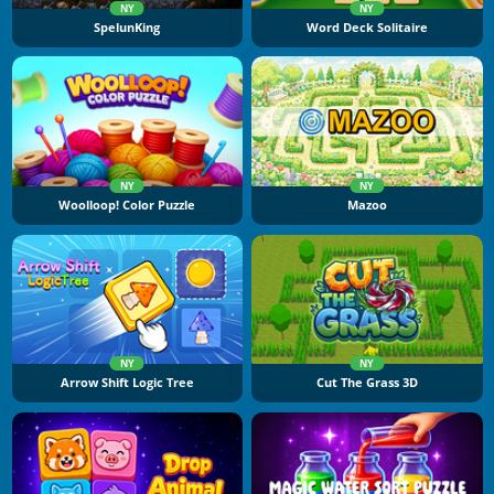
NY
NY
SpelunKing
Word Deck Solitaire
NY
NY
Woolloop! Color Puzzle
Mazoo
NY
NY
Arrow Shift Logic Tree
Cut The Grass 3D