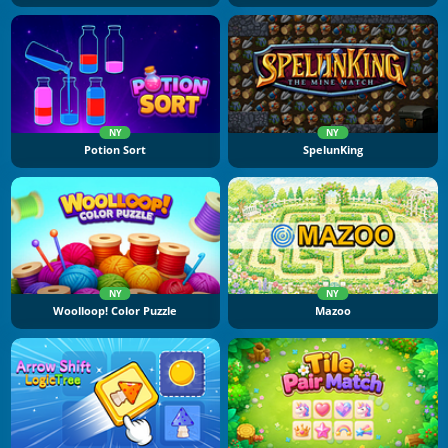
NY
NY
Potion Sort
SpelunKing
NY
NY
Woolloop! Color Puzzle
Mazoo