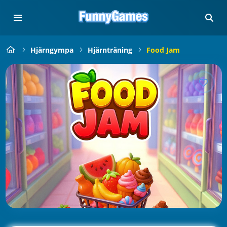
Hjärngympa
Hjärnträning
Food Jam