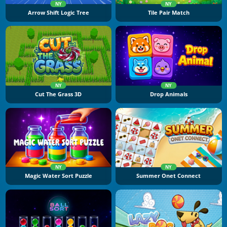
NY
NY
Arrow Shift Logic Tree
Tile Pair Match
NY
NY
Cut The Grass 3D
Drop Animals
NY
NY
Magic Water Sort Puzzle
Summer Onet Connect