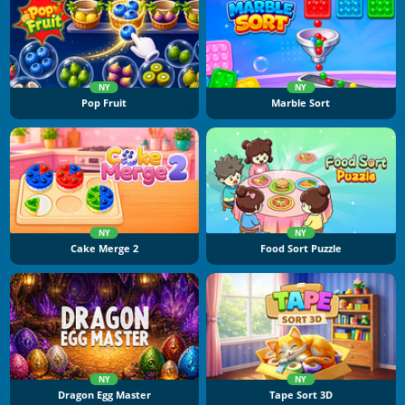
NY
NY
Pop Fruit
Marble Sort
NY
NY
Cake Merge 2
Food Sort Puzzle
NY
NY
Dragon Egg Master
Tape Sort 3D