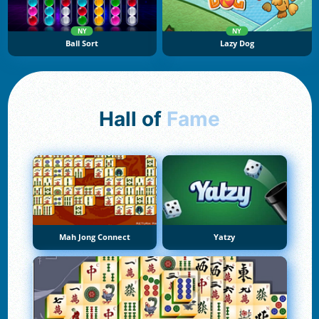
NY
NY
Ball Sort
Lazy Dog
Hall of
Fame
Mah Jong Connect
Yatzy