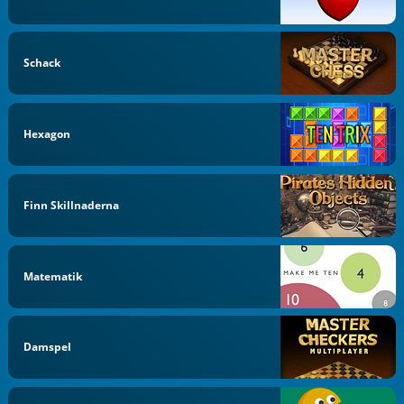
Schack
Hexagon
Finn Skillnaderna
Matematik
Damspel