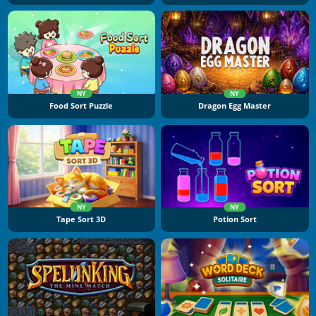
NY
NY
Food Sort Puzzle
Dragon Egg Master
NY
NY
Tape Sort 3D
Potion Sort