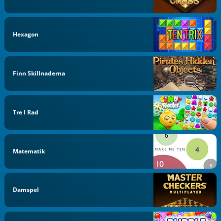
Hexagon
Finn Skillnaderna
Tre I Rad
Matematik
Damspel