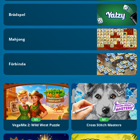
Brädspel
Mahjong
Förbinda
NY
NY
VegaMix 2: Wild West Puzzle
Cross Stitch Masters