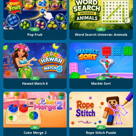
NY
NY
Pop Fruit
Word Search Universe: Animals
NY
NY
Hawaii Match 6
Marble Sort
NY
NY
Cake Merge 2
Rope Stitch Puzzle