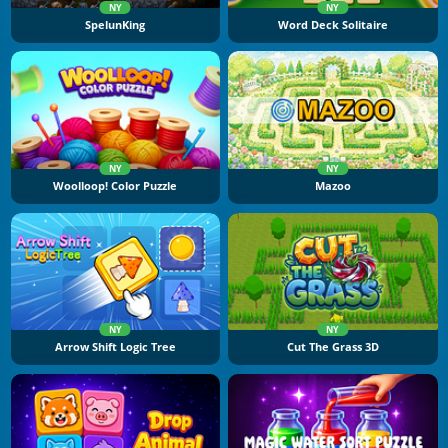
NY
NY
SpelunKing
Word Deck Solitaire
NY
NY
Woolloop! Color Puzzle
Mazoo
NY
NY
Arrow Shift Logic Tree
Cut The Grass 3D