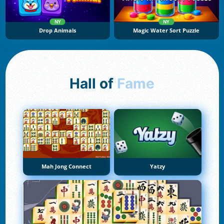
NY
NY
Drop Animals
Magic Water Sort Puzzle
Hall of
Fame
Mah Jong Connect
Yatzy