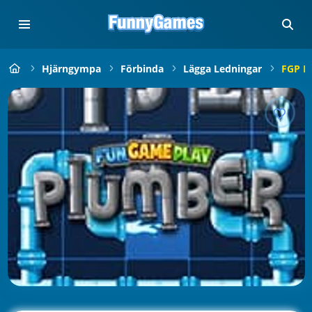
Hjärngympa
Förbinda
Lägga Ledningar
FGP P