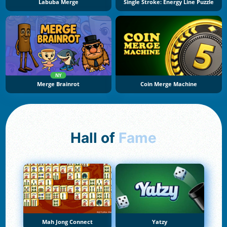
Labuba Merge
Single Stroke: Energy Line Puzzle
NY
Merge Brainrot
Coin Merge Machine
Hall of
Fame
Mah Jong Connect
Yatzy