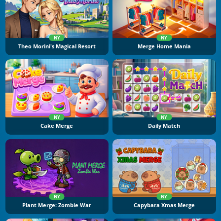
NY
NY
Theo Morini's Magical Resort
Merge Home Mania
NY
NY
Cake Merge
Daily Match
NY
NY
Plant Merge: Zombie War
Capybara Xmas Merge