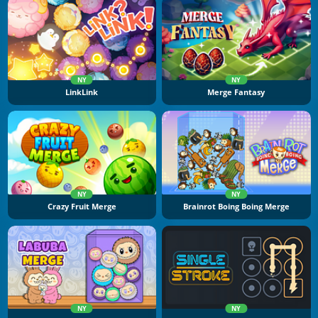
NY
NY
LinkLink
Merge Fantasy
NY
NY
Crazy Fruit Merge
Brainrot Boing Boing Merge
NY
NY