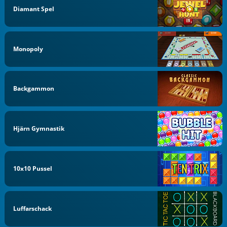
Diamant Spel
Monopoly
Backgammon
Hjärn Gymnastik
10x10 Pussel
Luffarschack