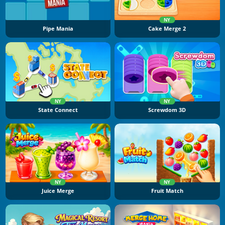
NY
Pipe Mania
Cake Merge 2
NY
NY
State Connect
Screwdom 3D
NY
NY
Juice Merge
Fruit Match