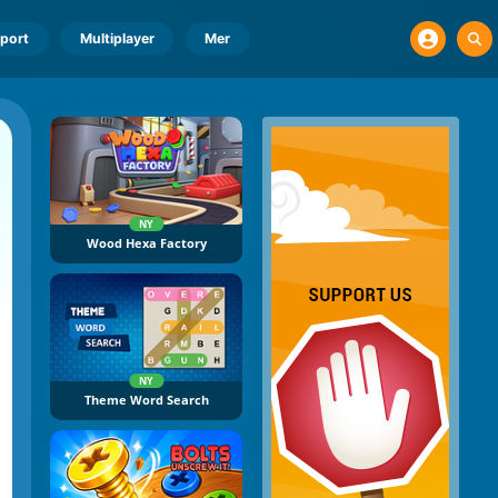
port
Multiplayer
Mer
NY
Wood Hexa Factory
NY
Theme Word Search