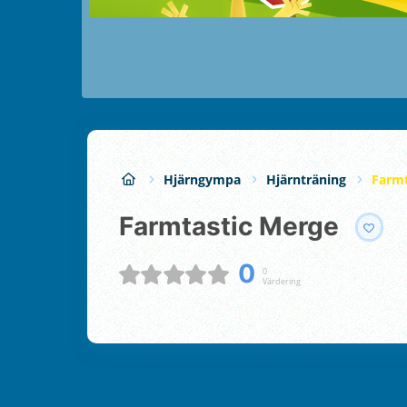
Hjärngympa
Hjärnträning
Farmt
Farmtastic Merge
0
0
Värdering