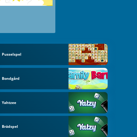
Pusselspel
Bondgård
Yahtzee
Brädspel