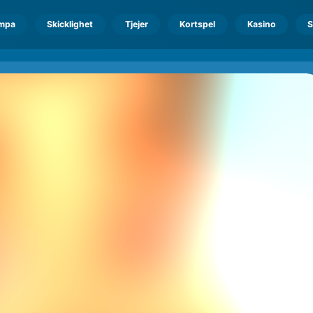
mpa
Skicklighet
Tjejer
Kortspel
Kasino
S