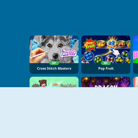
NY
NY
Cross Stitch Masters
Pop Fruit
NY
NY
Food Sort Puzzle
Dragon Egg Master