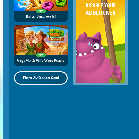
NY
Bolts: Unscrew It!
NY
VegaMix 2: Wild West Puzzle
Flera Av Dessa Spel