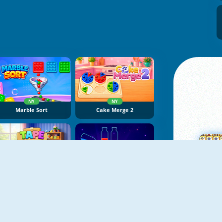
NY
NY
Marble Sort
Cake Merge 2
NY
NY
Tape Sort 3D
Potion Sort
M