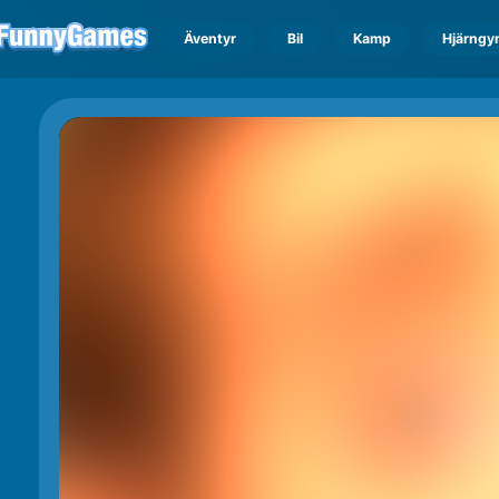
Äventyr
Bil
Kamp
Hjärngy