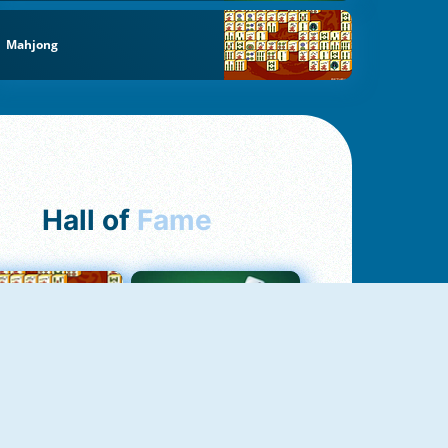
Mahjong
Hall of
Fame
ah Jong Connect
Yatzy