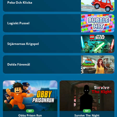
Peka Och Klicka
Logiskt Pussel
Stjärnornas Krigspel
Dolda Föremål
NY
NY
Obby Prison Run
Survive The Night