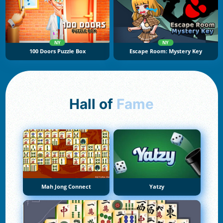
NY
NY
100 Doors Puzzle Box
Escape Room: Mystery Key
Hall of
Fame
Mah Jong Connect
Yatzy