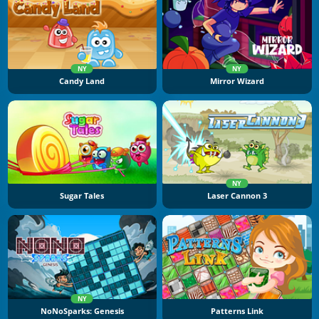
NY
NY
Candy Land
Mirror Wizard
NY
Sugar Tales
Laser Cannon 3
NY
NoNoSparks: Genesis
Patterns Link