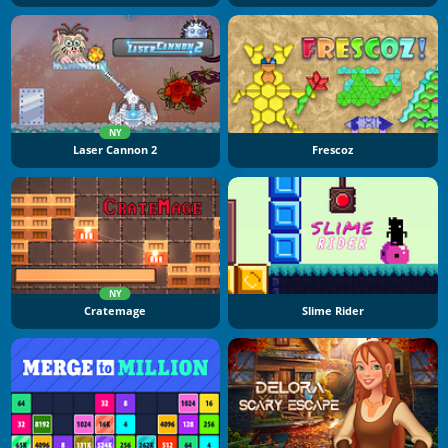
NY
Laser Cannon 2
Frescoz
NY
Cratemage
Slime Rider