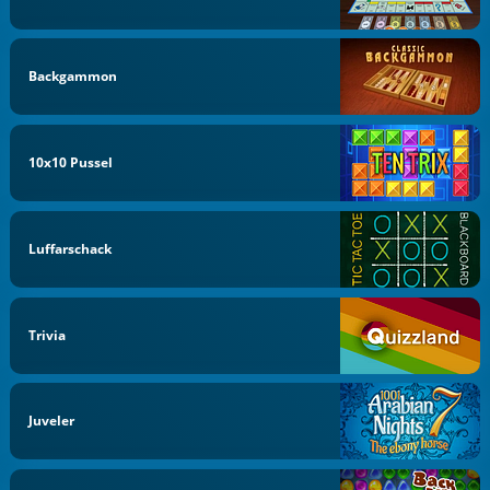
Backgammon
10x10 Pussel
Luffarschack
Trivia
Juveler