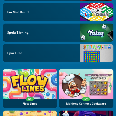
Fia Med Knuff
Spela Tärning
Fyra I Rad
NY
NY
Flow Lines
Mahjong Connect Cookware