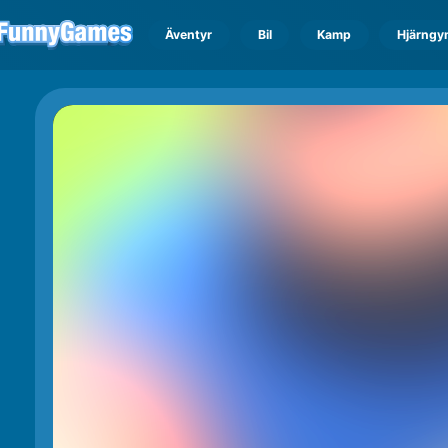
Äventyr
Bil
Kamp
Hjärngy