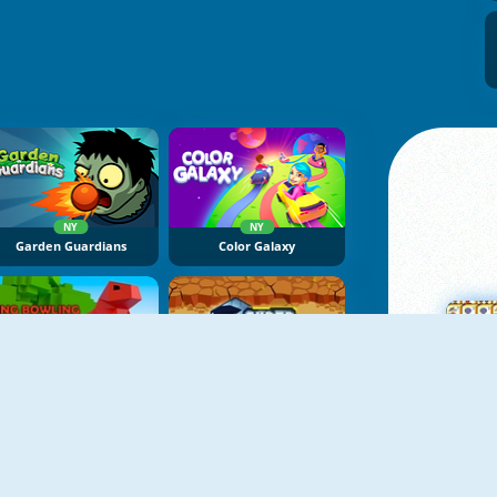
NY
NY
Garden Guardians
Color Galaxy
King Bowling Defence
Cyber Hunter
M