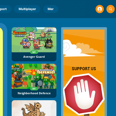
port
Multiplayer
Mer
NY
Avenger Guard
NY
Neighborhood Defence