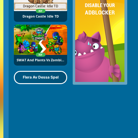
NY
Dragon Castle Idle TD
NY
SWAT And Plants Vs Zombies
Flera Av Dessa Spel