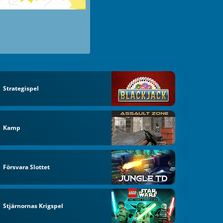
Strategispel
Kamp
Försvara Slottet
Stjärnornas Krigspel