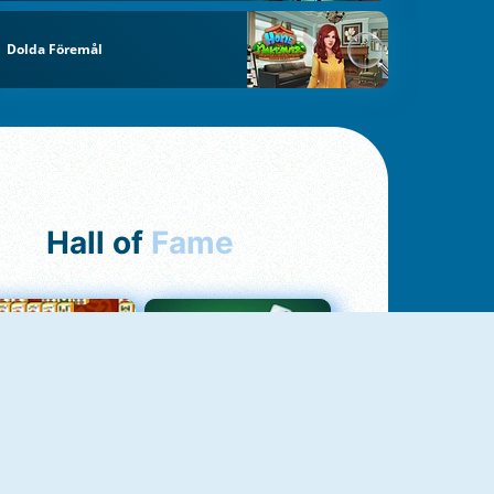
Dolda Föremål
Hall of
Fame
ah Jong Connect
Yatzy