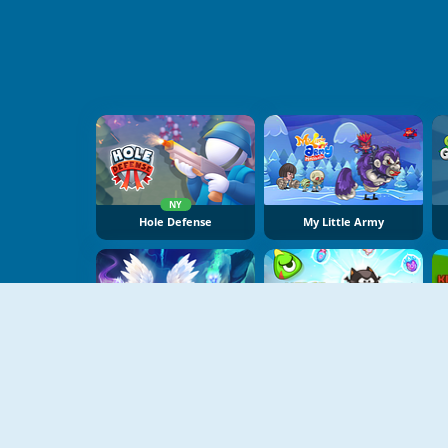
NY
Hole Defense
My Little Army
NY
Cursed Treasure One-And-A-Half
Merge Defense