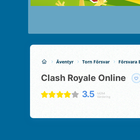
Äventyr
Torn Försvar
Försvara 
Clash Royale Online
3.5
64264
Värdering