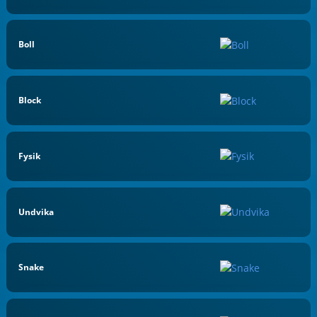
Boll
Block
Fysik
Undvika
Snake