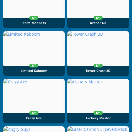
NY
NY
Knife Madness
Archer Go
NY
NY
Limited Kaboom
Tower Crash 3D
NY
NY
Crazy Axe
Archery Master