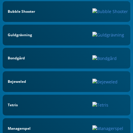
Bubble Shooter
Guldgrävning
Bondgård
Bejeweled
Tetris
Managerspel