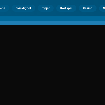
mpa
Skicklighet
Tjejer
Kortspel
Kasino
S