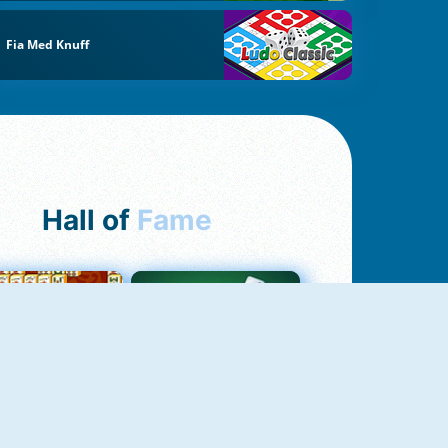
Fia Med Knuff
Hall of
Fame
ah Jong Connect
Yatzy