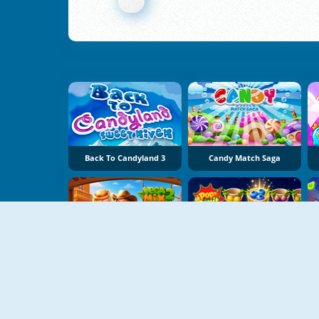
Back To Candyland 3
Candy Match Saga
NY
NY
VegaMix 2: Wild West Puzzle
Pop Fruit