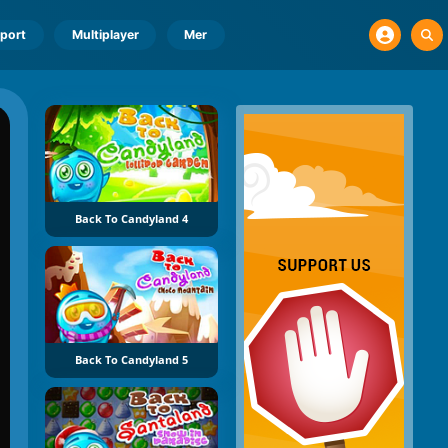
port
Multiplayer
Mer
Back To Candyland 4
Back To Candyland 5