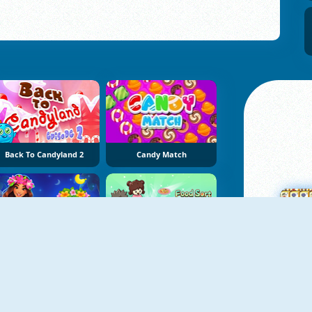
Back To Candyland 2
Candy Match
NY
NY
Hawaii Match 6
Food Sort Puzzle
M