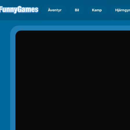
Äventyr
Bil
Kamp
Hjärngy