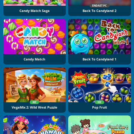
ENDAST PC
Candy Match Saga
Back To Candyland 2
Candy Match
Back To Candyland 1
NY
NY
VegaMix 2: Wild West Puzzle
Pop Fruit