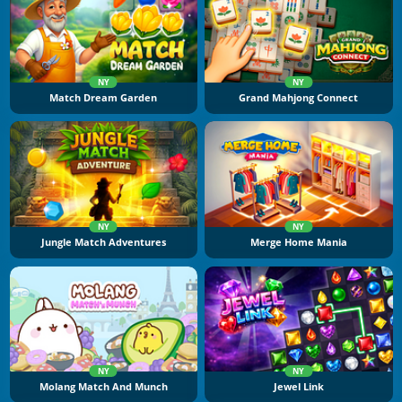
NY
NY
Match Dream Garden
Grand Mahjong Connect
NY
NY
Jungle Match Adventures
Merge Home Mania
NY
NY
Molang Match And Munch
Jewel Link