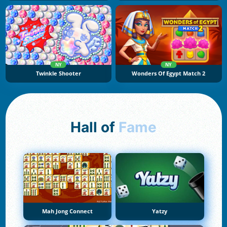
NY
NY
Twinkle Shooter
Wonders Of Egypt Match 2
Hall of
Fame
Mah Jong Connect
Yatzy