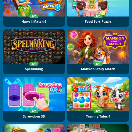
NY
NY
Hawaii Match 6
Food Sort Puzzle
NY
NY
SpelunKing
Mansion Story Match
NY
NY
Screwdom 3D
Yummy Tales 4