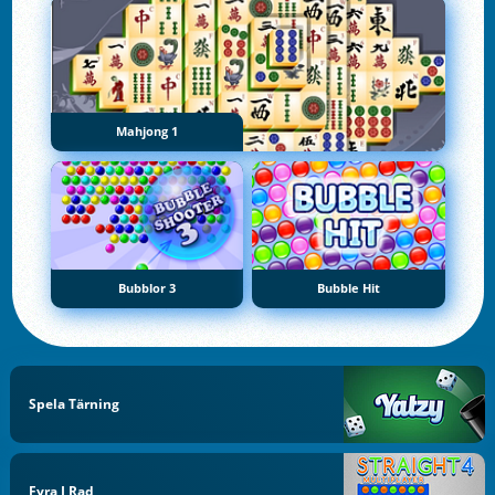
Mahjong 1
Bubblor 3
Bubble Hit
Spela Tärning
Fyra I Rad