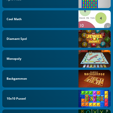
Cool Math
Diamant Spel
Monopoly
Backgammon
10x10 Pussel