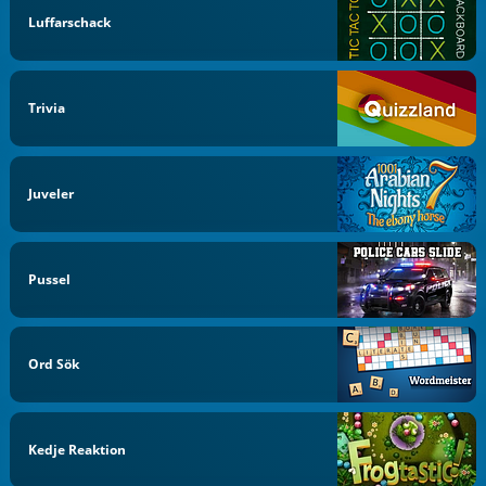
Luffarschack
Trivia
Juveler
Pussel
Ord Sök
Kedje Reaktion