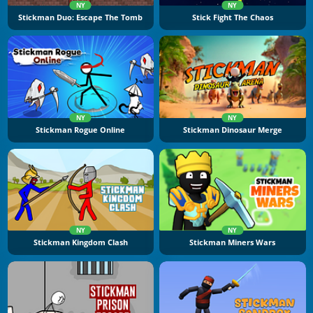
NY
NY
Stickman Duo: Escape The Tomb
Stick Fight The Chaos
NY
NY
Stickman Rogue Online
Stickman Dinosaur Merge
NY
NY
Stickman Kingdom Clash
Stickman Miners Wars