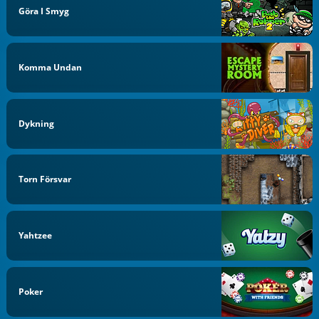
Göra I Smyg
Komma Undan
Dykning
Torn Försvar
Yahtzee
Poker