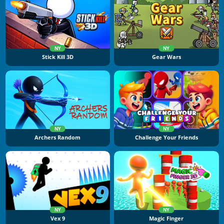
NY
NY
Stick Kill 3D
Gear Wars
NY
NY
Archers Random
Challenge Your Friends
NY
NY
Vex 9
Magic Finger