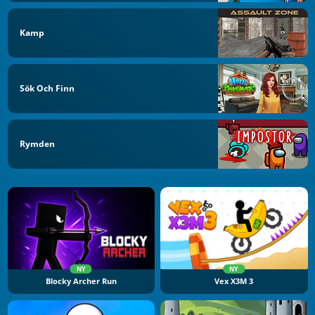
Kamp
Sök Och Finn
Rymden
NY
NY
Blocky Archer Run
Vex X3M 3