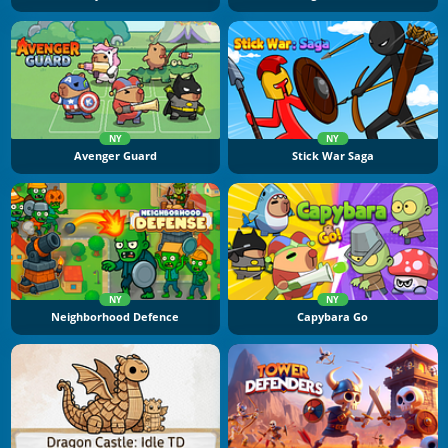
NY
NY
Avenger Guard
Stick War Saga
NY
NY
Neighborhood Defence
Capybara Go