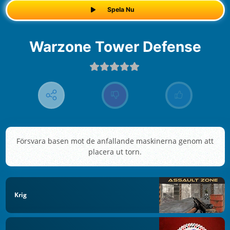
Spela Nu
Warzone Tower Defense
Försvara basen mot de anfallande maskinerna genom att
placera ut torn.
Krig