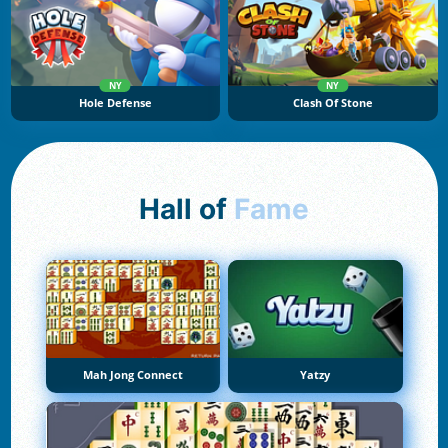
NY
NY
Hole Defense
Clash Of Stone
Hall of
Fame
Mah Jong Connect
Yatzy