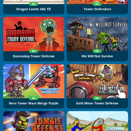
NY
NY
Dragon Castle Idle TD
Tower Defenders
NY
NY
Doomsday Tower Defense
We Will Not Survive
NY
NY
Hero Tower Wars Merge Puzzle
Gold Miner Tower Defense