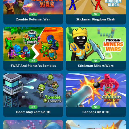
NY
NY
Zombie Defense: War
Stickman Kingdom Clash
NY
NY
SWAT And Plants Vs Zombies
Stickman Miners Wars
NY
NY
Doomsday Zombie TD
Cannons Blast 3D