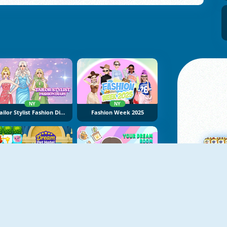
NY
NY
Tailor Stylist Fashion Diary
Fashion Week 2025
NY
NY
Dream Pet Hotel
Your Dream Room
M