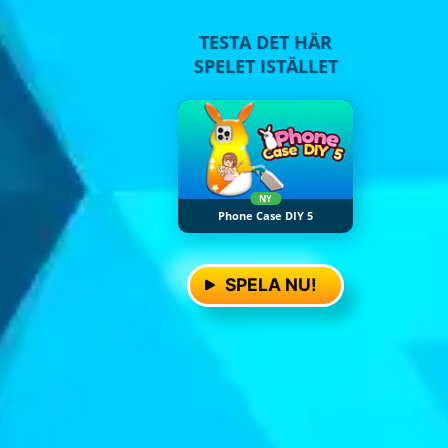
TESTA DET HÄR
SPELET ISTÄLLET
NY
Phone Case DIY 5
SPELA NU!