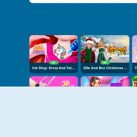
NY
NY
Ink Shop: Dress And Tattoo
Ellie And Ben Christmas Eve
NY
NY
3D Acrylic Nail: Nail Art
Sort And Style: Back To School