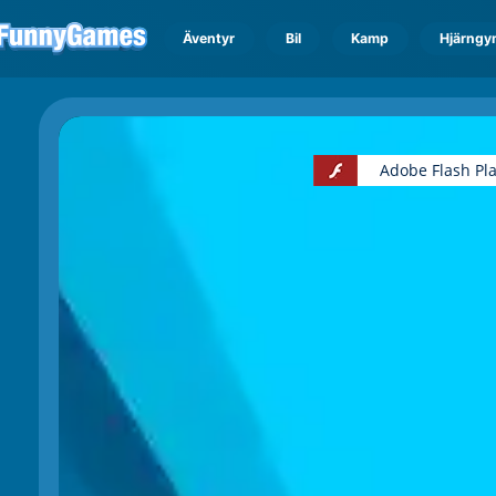
Äventyr
Bil
Kamp
Hjärngy
Adobe Flash Pl