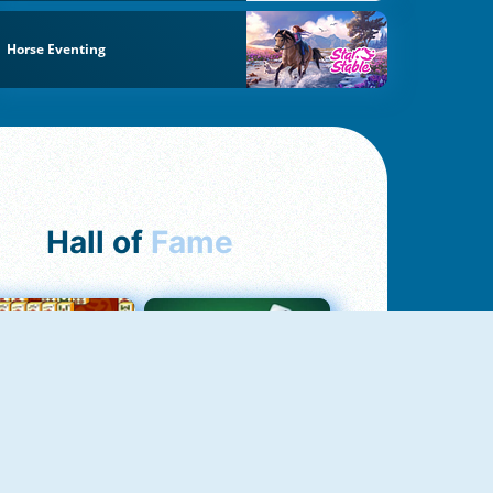
Horse Eventing
Hall of
Fame
ah Jong Connect
Yatzy