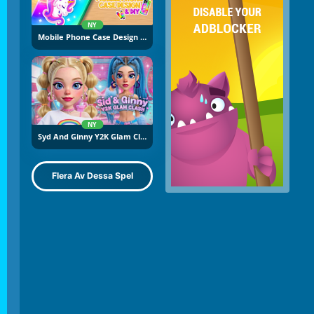
NY
Mobile Phone Case Design And DIY
NY
Syd And Ginny Y2K Glam Clash
Flera Av Dessa Spel