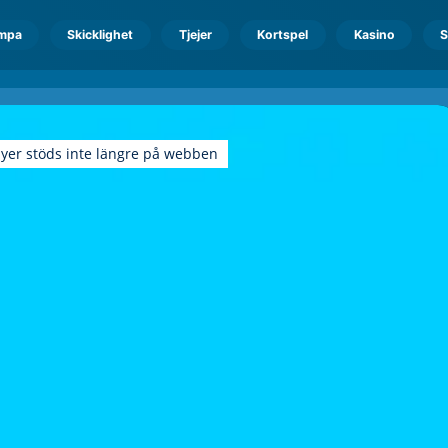
mpa
Skicklighet
Tjejer
Kortspel
Kasino
S
ayer stöds inte längre på webben