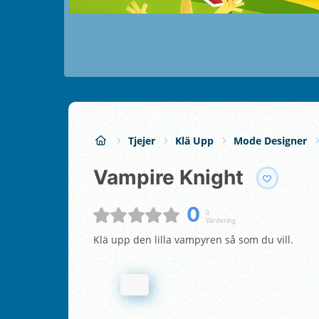
Tjejer
Klä Upp
Mode Designer
vampire Knight
0
0
Värdering
Klä upp den lilla vampyren så som du vill.