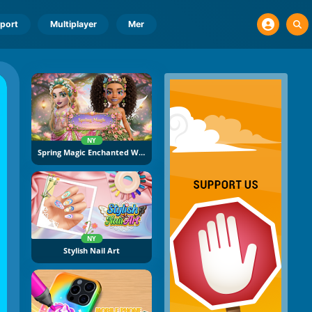
port
Multiplayer
Mer
NY
Spring Magic Enchanted Wardrobe
NY
Stylish Nail Art