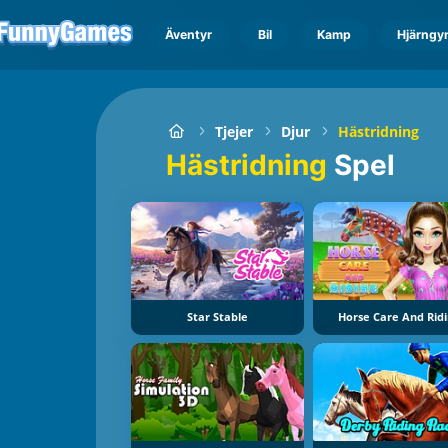
Äventyr
Bil
Kamp
Hjärngy
Tjejer
Djur
Hästridning
Hästridning
Spel
Star Stable
Horse Care And Rid