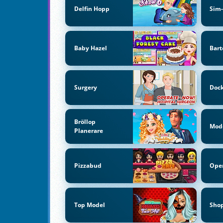
Delfin Hopp
Sim-
Baby Hazel
Bart
Surgery
Dock
Bröllop
Mod
Planerare
Pizzabud
Ope
Top Model
Sho