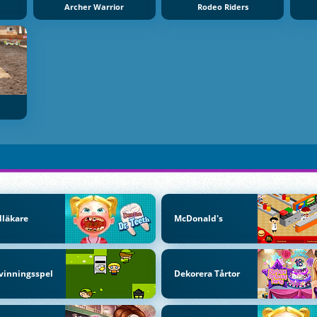
e
Archer Warrior
Rodeo Riders
läkare
McDonald's
vinningsspel
Dekorera Tårtor