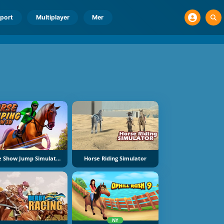
port
Multiplayer
Mer
Horse Show Jump Simulator 3D
Horse Riding Simulator
NY