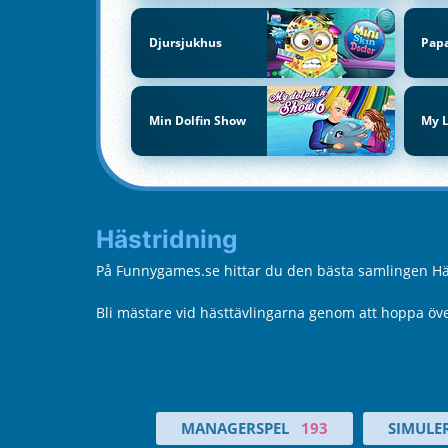
Djursjukhus
Papa
Min Dolfin Show
My L
Hästridning
På Funnygames.se hittar du den bästa samlingen Häst
Bli mästare vid hästtävlingarna genom att hoppa öve
MANAGERSPEL
193
SIMULE