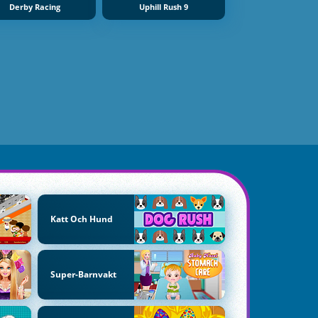
Derby Racing
Uphill Rush 9
Katt Och Hund
Super-Barnvakt