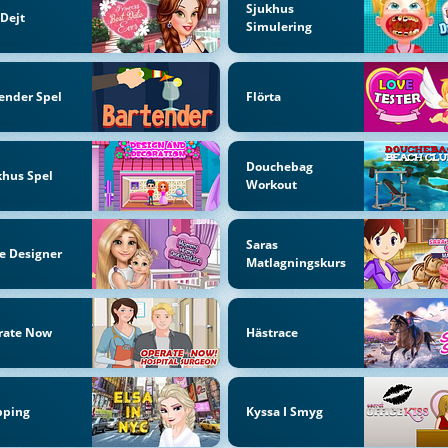
Sjukhus
Dejt
Simulering
ender Spel
Flörta
Douchebag
hus Spel
Workout
Saras
e Designer
Matlagningskurs
rate Now
Hästrace
pping
Kyssa I Smyg