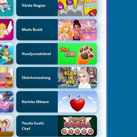
Vårda Naglar
Mode Butik
Husdjursskötsel
Skönhetssalong
Kärleks Mätare
Youda Sushi
Chef