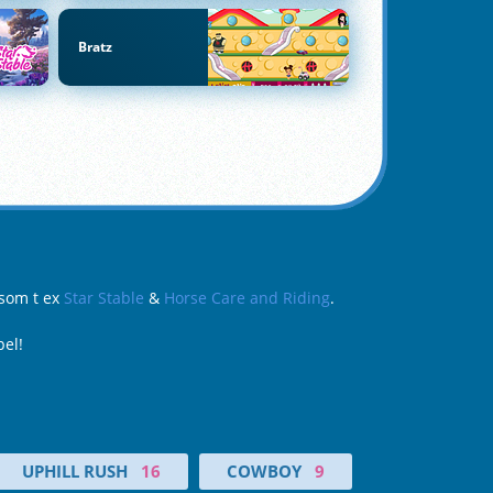
Bratz
 som t ex
Star Stable
&
Horse Care and Riding
.
pel!
UPHILL RUSH
16
COWBOY
9