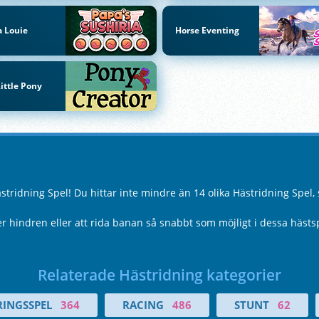
 Louie
Horse Eventing
ittle Pony
ridning Spel! Du hittar inte mindre än 14 olika Hästridning Spel,
r hindren eller att rida banan så snabbt som möjligt i dessa hästs
Relaterade Hästridning kategorier
RINGSSPEL
364
RACING
486
STUNT
62