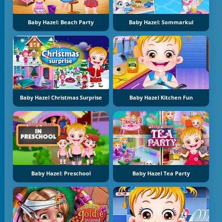
Baby Hazel: Beach Party
Baby Hazel: Sommarkul
Baby Hazel Christmas Surprise
Baby Hazel Kitchen Fun
Baby Hazel: Preschool
Baby Hazel Tea Party