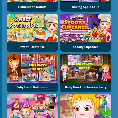
Homemade Donuts
Baking Apple Cake
Sweet Potato Pie
Spooky Cupcakes
Baby Hazel Halloween
Baby Hazel: Halloween Party