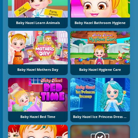
Baby Hazel Learn Animals
Baby Hazel Bathroom Hygiene
Baby Hazel Mothers Day
Baby Hazel Hygiene Care
Baby Hazel Bed Time
Baby Hazel Ice Princess Dress Up