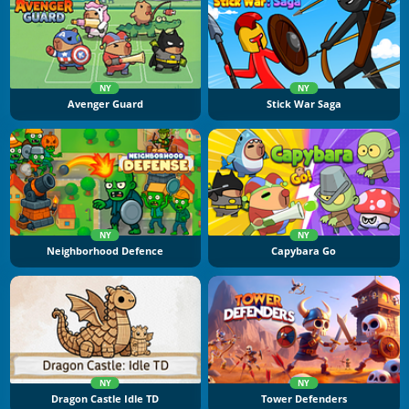
NY
NY
Avenger Guard
Stick War Saga
NY
NY
Neighborhood Defence
Capybara Go
NY
NY
Dragon Castle Idle TD
Tower Defenders