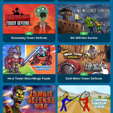
NY
NY
Doomsday Tower Defense
We Will Not Survive
NY
NY
Hero Tower Wars Merge Puzzle
Gold Miner Tower Defense