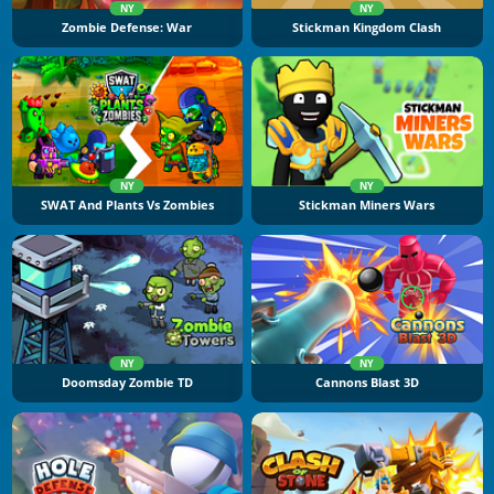
NY
NY
Zombie Defense: War
Stickman Kingdom Clash
NY
NY
SWAT And Plants Vs Zombies
Stickman Miners Wars
NY
NY
Doomsday Zombie TD
Cannons Blast 3D