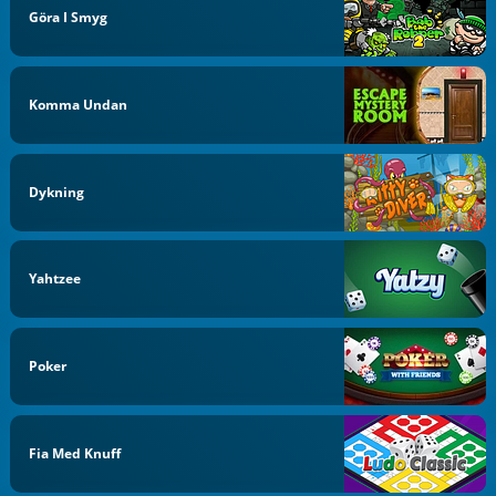
Göra I Smyg
Komma Undan
Dykning
Yahtzee
Poker
Fia Med Knuff