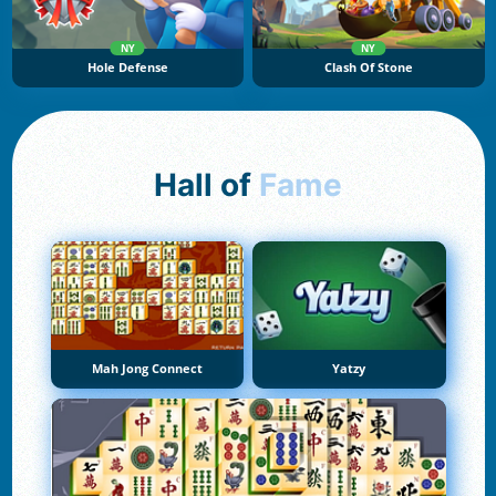
NY
NY
Hole Defense
Clash Of Stone
Hall of
Fame
Mah Jong Connect
Yatzy