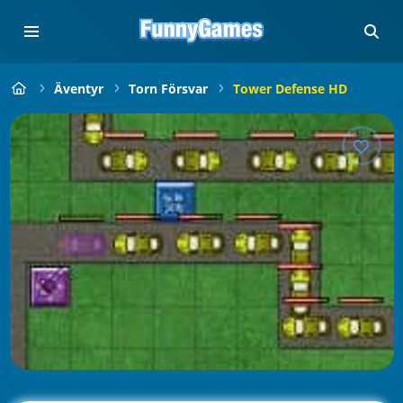
Äventyr
Torn Försvar
Tower Defense HD