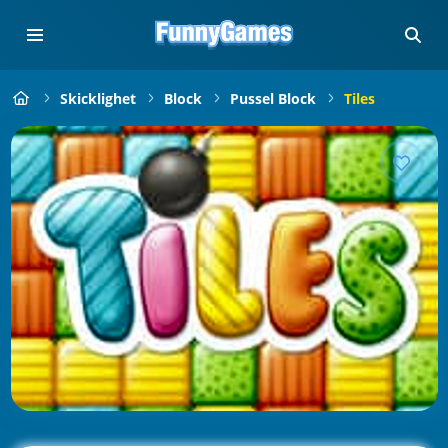
Skicklighet
Block
Pussel Block
Tiles