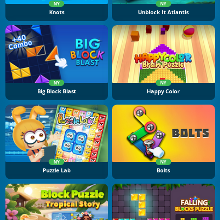
NY
NY
Knots
Unblock It Atlantis
NY
NY
Big Block Blast
Happy Color
NY
NY
Puzzle Lab
Bolts