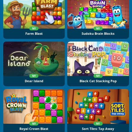
NY
NY
Farm Blast
Sudoku Brain Blocks
NY
NY
Dear Island
Black Cat Stacking Pop
NY
NY
Royal Crown Blast
Sort Tiles: Tap Away