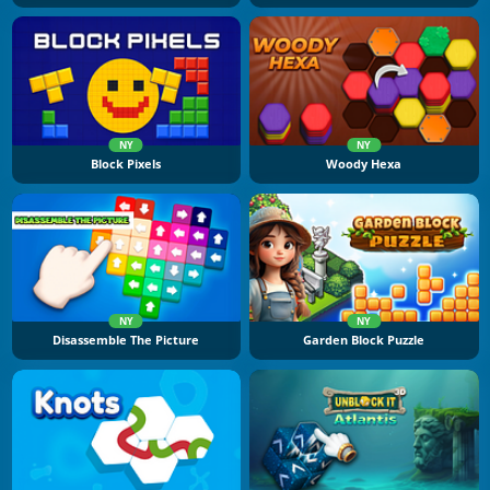
NY
NY
Block Pixels
Woody Hexa
NY
NY
Disassemble The Picture
Garden Block Puzzle