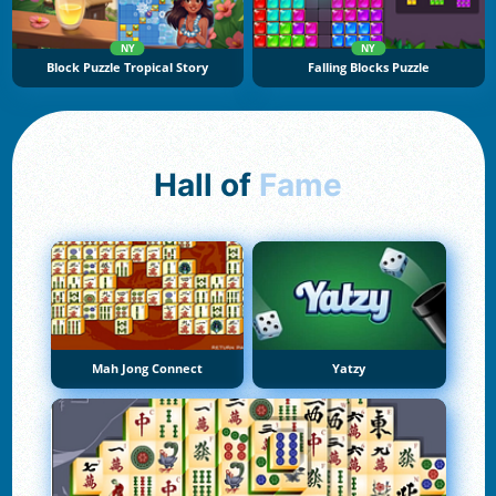
NY
NY
Block Puzzle Tropical Story
Falling Blocks Puzzle
Hall of
Fame
Mah Jong Connect
Yatzy