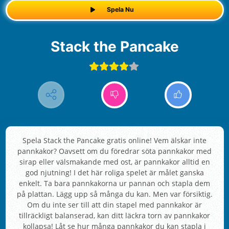
Spela Nu
Stack the Pancake
Spela Stack the Pancake gratis online! Vem älskar inte
pannkakor? Oavsett om du föredrar söta pannkakor med
sirap eller välsmakande med ost, är pannkakor alltid en
god njutning! I det här roliga spelet är målet ganska
enkelt. Ta bara pannkakorna ur pannan och stapla dem
på plattan. Lägg upp så många du kan. Men var försiktig.
Om du inte ser till att din stapel med pannkakor är
tillräckligt balanserad, kan ditt läckra torn av pannkakor
kollapsa! Låt se hur många pannkakor du kan stapla i