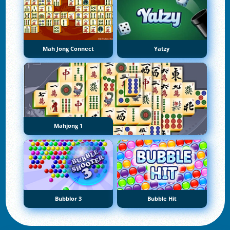
Mah Jong Connect
Yatzy
Mahjong 1
Bubblor 3
Bubble Hit