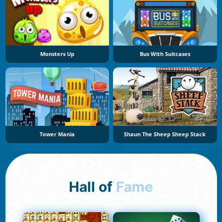
Monsters Up
Bus With Suitcases
Tower Mania
Shaun The Sheep Sheep Stack
Hall of
Fame