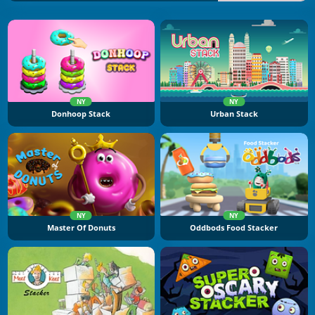
NY
NY
Donhoop Stack
Urban Stack
NY
NY
Master Of Donuts
Oddbods Food Stacker