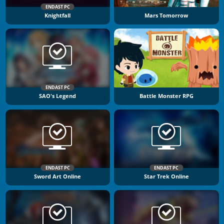
ENDAST PC
Knightfall
Mars Tomorrow
ENDAST PC
SAO's Legend
Battle Monster RPG
ENDAST PC
ENDAST PC
Sword Art Online
Star Trek Online