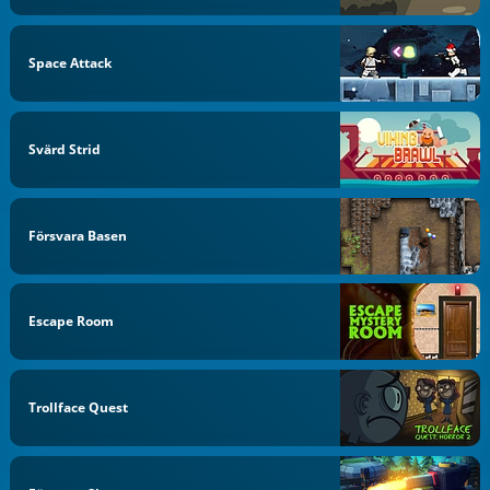
Space Attack
Svärd Strid
Försvara Basen
Escape Room
Trollface Quest