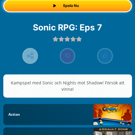
Spela Nu
Sonic RPG: Eps 7
Kampspel med Sonic och Nights mot Shadow! Försök att
vinna!
Action