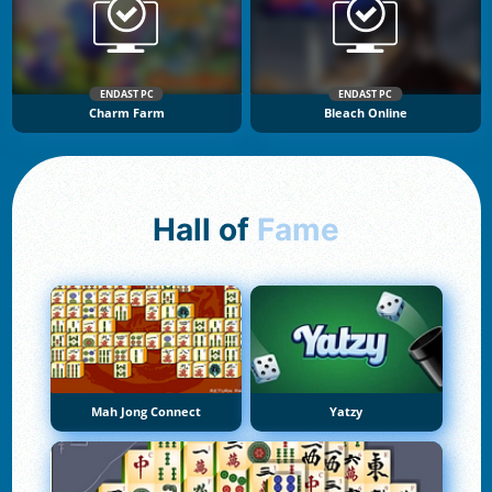
ENDAST PC
ENDAST PC
Charm Farm
Bleach Online
Hall of
Fame
Mah Jong Connect
Yatzy