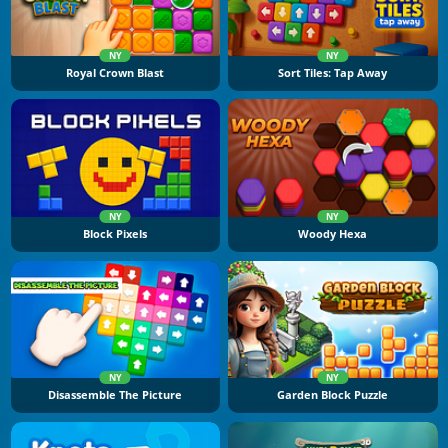
NY
NY
Royal Crown Blast
Sort Tiles: Tap Away
NY
NY
Block Pixels
Woody Hexa
NY
NY
Disassemble The Picture
Garden Block Puzzle