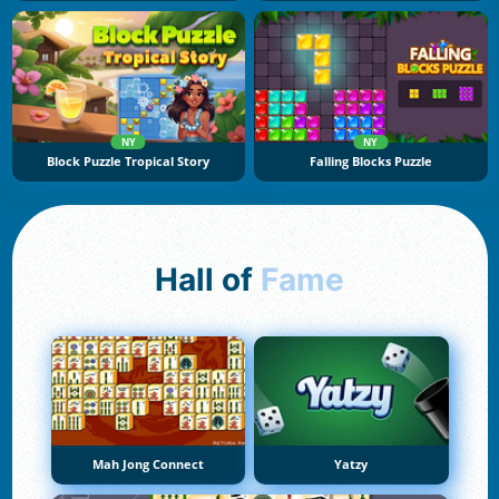
NY
NY
Block Puzzle Tropical Story
Falling Blocks Puzzle
Hall of
Fame
Mah Jong Connect
Yatzy