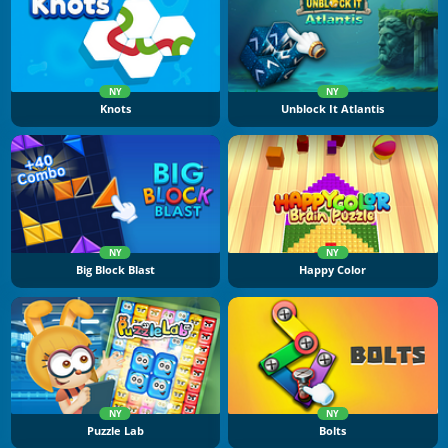
NY
NY
Knots
Unblock It Atlantis
NY
NY
Big Block Blast
Happy Color
NY
NY
Puzzle Lab
Bolts