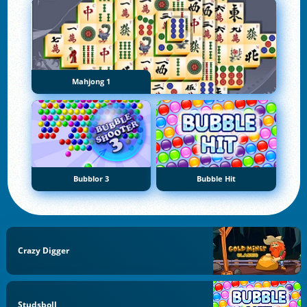
Mahjong 1
Bubblor 3
Bubble Hit
Crazy Digger
Studsboll