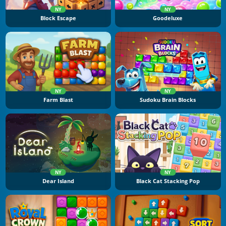
NY
NY
Block Escape
Goodeluxe
NY
NY
Farm Blast
Sudoku Brain Blocks
NY
NY
Dear Island
Black Cat Stacking Pop