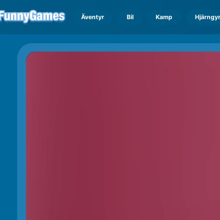
Äventyr
Bil
Kamp
Hjärngy