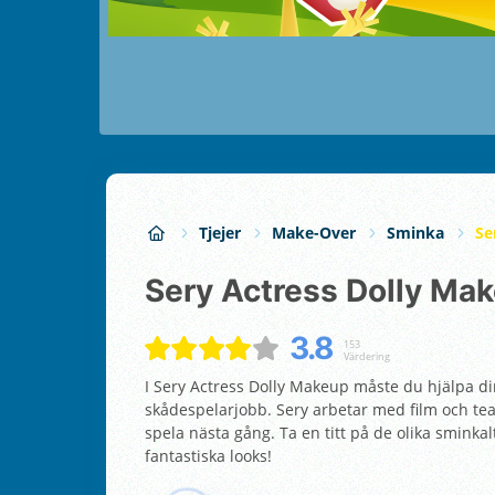
Tjejer
Make-Over
Sminka
Se
Sery Actress Dolly Ma
3.8
153
Värdering
I Sery Actress Dolly Makeup måste du hjälpa din
skådespelarjobb. Sery arbetar med film och teat
spela nästa gång. Ta en titt på de olika sminkalt
fantastiska looks!