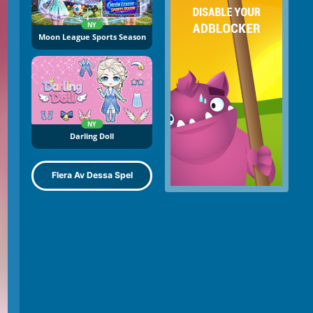
NY
Moon League Sports Season
NY
Darling Doll
Flera Av Dessa Spel