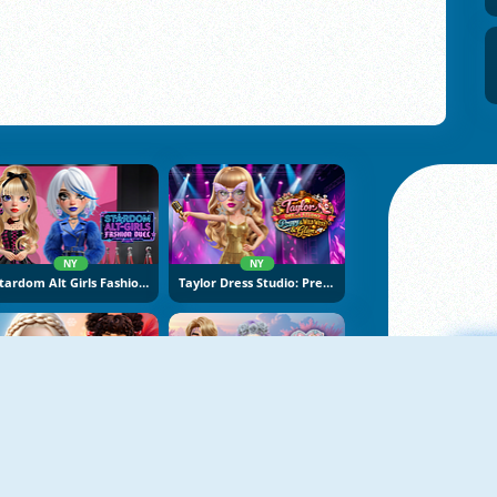
NY
NY
Stardom Alt Girls Fashion Duel
Taylor Dress Studio: Preppy And Wild West Glam
NY
NY
Hot And Cold Winter Style
K-Wedding Dream
M