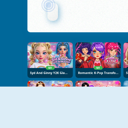
NY
NY
Syd And Ginny Y2K Glam Clash
Romantic K-Pop Transformation
NY
NY
Besties Chinese New Year Celebration
K-Pop Hunters Valentine Style