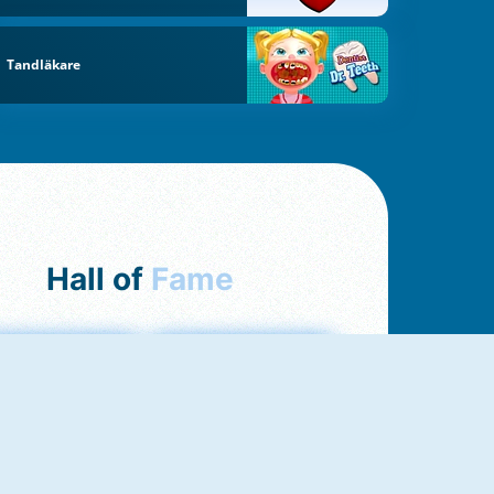
Tandläkare
Hall of
Fame
ah Jong Connect
Yatzy