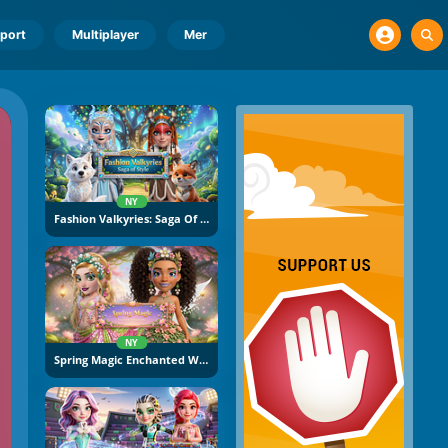
port
Multiplayer
Mer
NY
Fashion Valkyries: Saga Of Style
NY
Spring Magic Enchanted Wardrobe