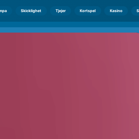
mpa
Skicklighet
Tjejer
Kortspel
Kasino
S