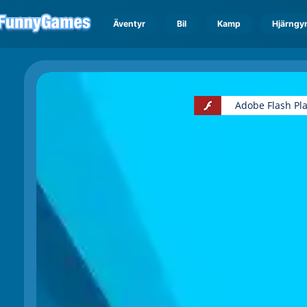
Äventyr
Bil
Kamp
Hjärngy
Adobe Flash Pl