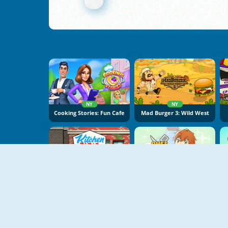
NY
NY
Cooking Stories: Fun Cafe
Mad Burger 3: Wild West
NY
Kitchen Bazar
Chef Hero