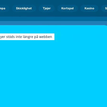
mpa
Skicklighet
Tjejer
Kortspel
Kasino
S
ayer stöds inte längre på webben