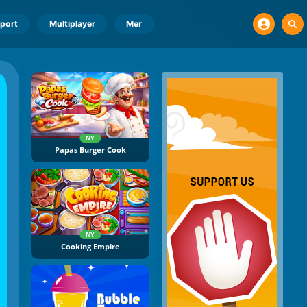
port
Multiplayer
Mer
NY
Papas Burger Cook
NY
Cooking Empire