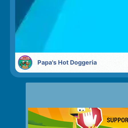
Papa's Hot Doggeria