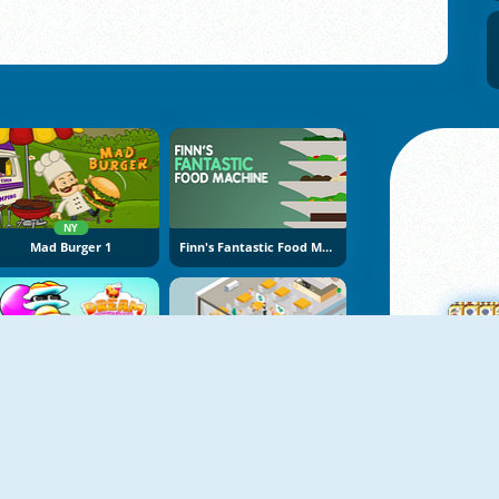
NY
Mad Burger 1
Finn's Fantastic Food Machine
NY
Dream Restaurant
Open Restaurant
M