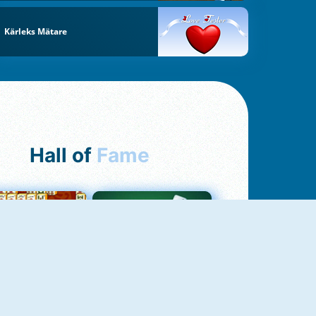
Kärleks Mätare
Hall of
Fame
ah Jong Connect
Yatzy