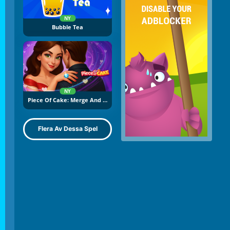
NY
Bubble Tea
NY
Piece Of Cake: Merge And Bake
Flera Av Dessa Spel