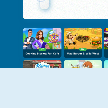
NY
NY
Cooking Stories: Fun Cafe
Mad Burger 3: Wild West
NY
Kitchen Bazar
Chef Hero