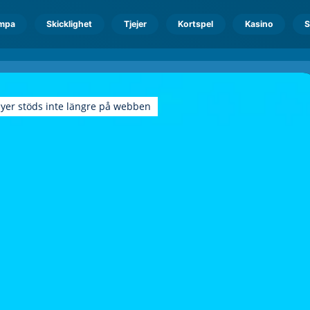
mpa
Skicklighet
Tjejer
Kortspel
Kasino
S
ayer stöds inte längre på webben