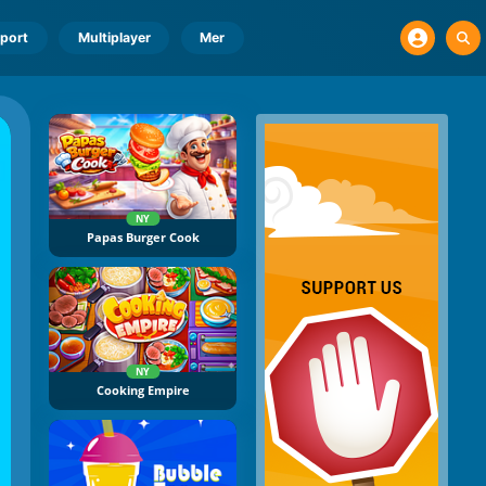
port
Multiplayer
Mer
NY
Papas Burger Cook
NY
Cooking Empire