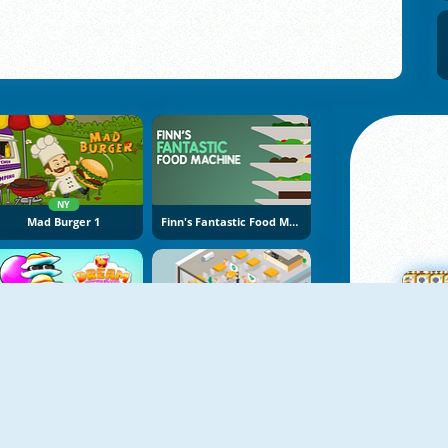
NY
Mad Burger 1
Finn's Fantastic Food Machine
NY
Dream Restaurant
Open Restaurant
M