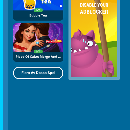
NY
Bubble Tea
NY
Piece Of Cake: Merge And Bake
Flera Av Dessa Spel