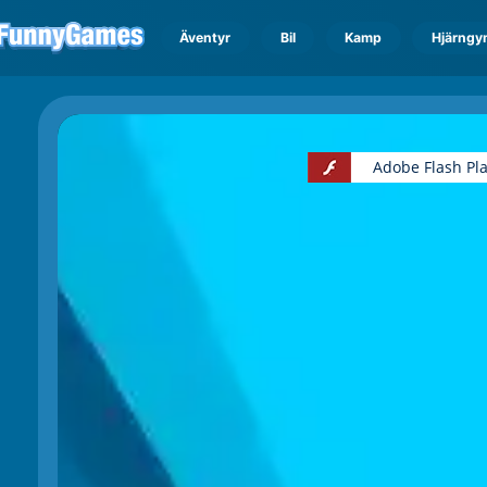
Äventyr
Bil
Kamp
Hjärngy
Adobe Flash Pl