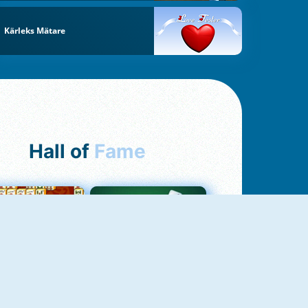
Kärleks Mätare
Hall of
Fame
ah Jong Connect
Yatzy