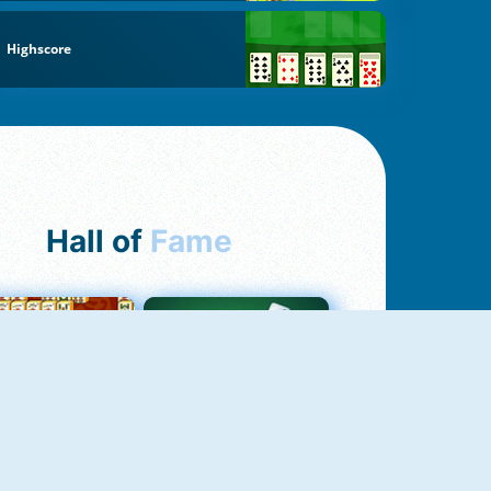
Highscore
Hall of
Fame
ah Jong Connect
Yatzy