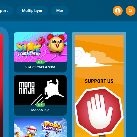
port
Multiplayer
Mer
NY
STAR: Stars Arena
NY
MonoNinja