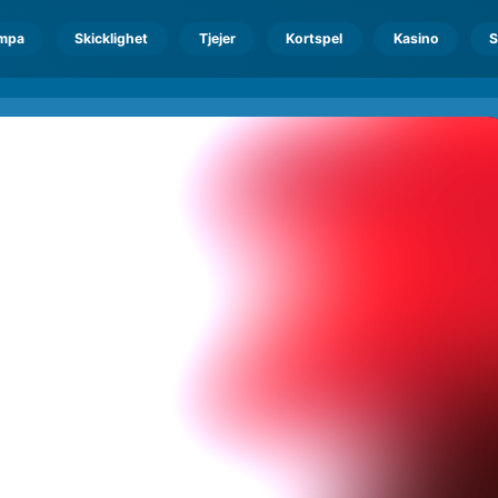
mpa
Skicklighet
Tjejer
Kortspel
Kasino
S