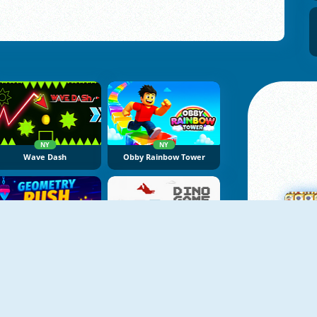
NY
NY
Wave Dash
Obby Rainbow Tower
NY
NY
Geometry Rush Online
Dino Game Online
M