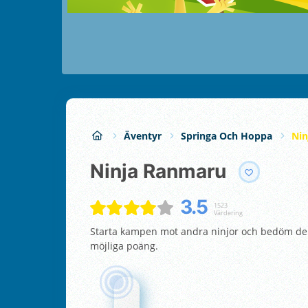
Äventyr
Springa Och Hoppa
Nin
Ninja Ranmaru
3.5
1523
Värdering
Starta kampen mot andra ninjor och bedöm dera
möjliga poäng.