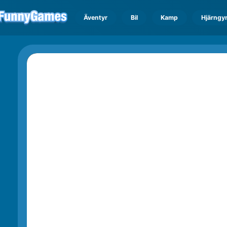
Äventyr
Bil
Kamp
Hjärngy