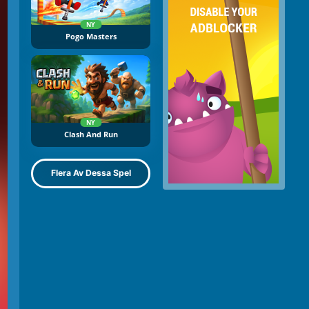
NY
Pogo Masters
NY
Clash And Run
Flera Av Dessa Spel