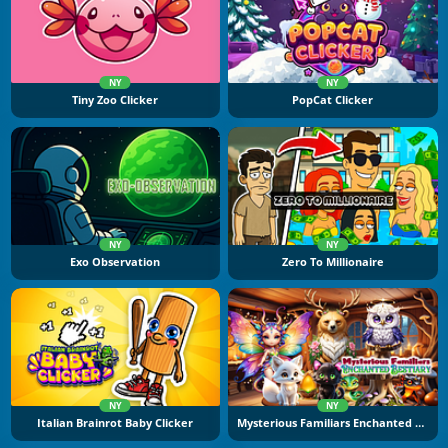
NY
NY
Tiny Zoo Clicker
PopCat Clicker
NY
NY
Exo Observation
Zero To Millionaire
NY
NY
Italian Brainrot Baby Clicker
Mysterious Familiars Enchanted Bestiary