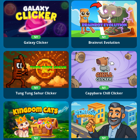
NY
NY
Galaxy Clicker
Brainrot Evolution
NY
NY
Tung Tung Sahur Clicker
Capybara Chill Clicker
NY
NY