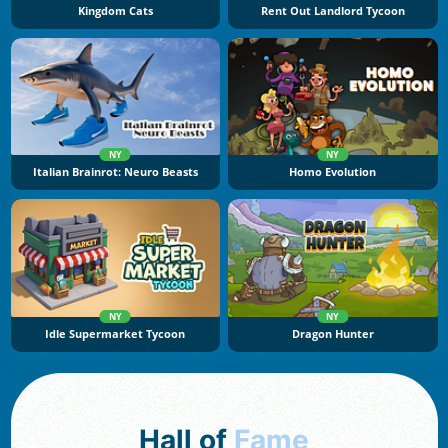
Kingdom Cats
Rent Out Landlord Tycoon
NY
NY
Italian Brainrot: Neuro Beasts
Homo Evolution
NY
NY
Idle Supermarket Tycoon
Dragon Hunter
Hall of
Fame