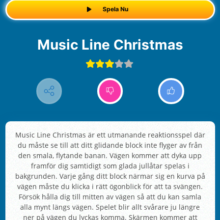
Spela Nu
Music Line Christmas
Music Line Christmas är ett utmanande reaktionsspel där
du måste se till att ditt glidande block inte flyger av från
den smala, flytande banan. Vägen kommer att dyka upp
framför dig samtidigt som glada jullåtar spelas i
bakgrunden. Varje gång ditt block närmar sig en kurva på
vägen måste du klicka i rätt ögonblick för att ta svängen.
Försök hålla dig till mitten av vägen så att du kan samla
alla mynt längs vägen. Spelet blir allt svårare ju längre
ner på vägen du lyckas komma. Skärmen kommer att