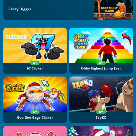
Crazy Digger
NY
NY
67 Clicker
Obby Highest Jump Ever
NY
NY
Goo Goo Gaga Clicker
TapKO