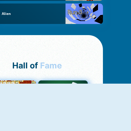
Alien
Hall of
Fame
ah Jong Connect
Yatzy