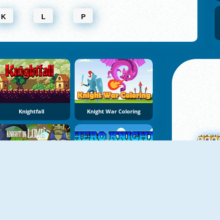
K
L
P
Knightfall
Knight War Coloring
Knight In Love
Hero Knight RPG
M