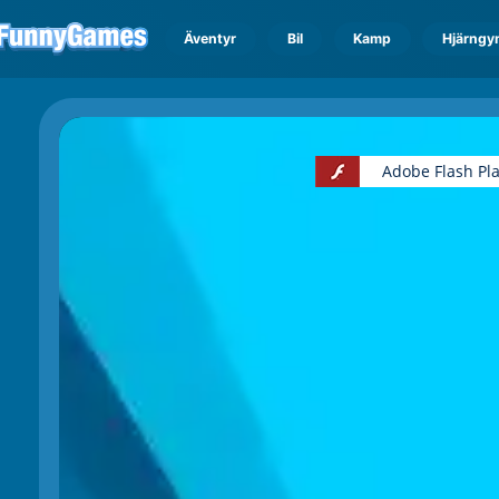
Äventyr
Bil
Kamp
Hjärngy
Adobe Flash Pl