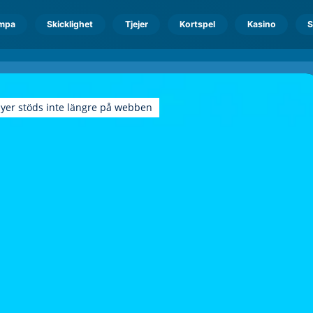
mpa
Skicklighet
Tjejer
Kortspel
Kasino
S
ayer stöds inte längre på webben