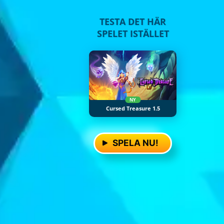
TESTA DET HÄR
SPELET ISTÄLLET
NY
Cursed Treasure 1.5
SPELA NU!