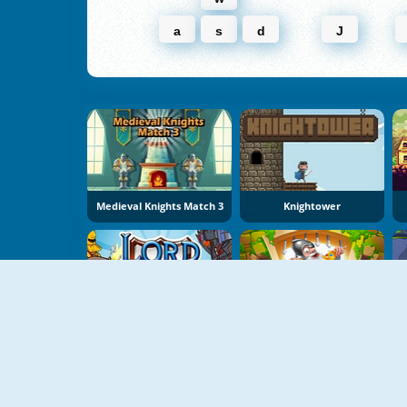
a
s
d
J
Medieval Knights Match 3
Knightower
Lord Of The Knights
Doodle God Good Old Times