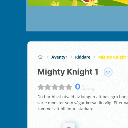
Äventyr
Riddare
Mighty Knight 
Mighty Knight 1
0
0
Värdering
Du har blivit utvald av kungen att besegra han
varje monster som vågar korsa din väg. Efter va
kommer att bli ännu starkare!
w