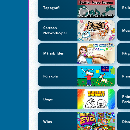
Topografi
Roll
Cartoon
Mosa
Network-Spel
Målarbilder
Färg
Förskola
Pian
Phi
Dagis
Fer
Winx
Disn