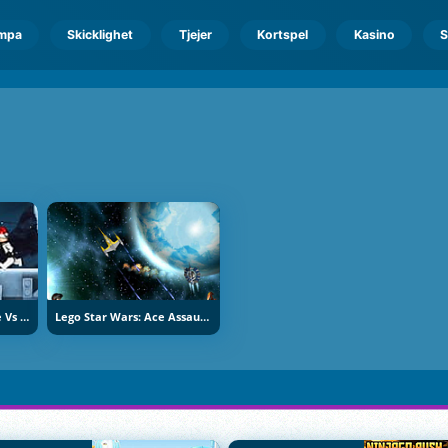
mpa
Skicklighet
Tjejer
Kortspel
Kasino
S
Star Wars: Lego Empire Vs Rebels
Lego Star Wars: Ace Assault 2