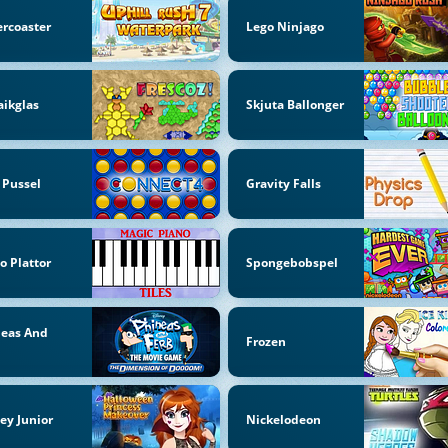
ercoaster
Lego Ninjago
ikglas
Skjuta Ballonger
 Pussel
Gravity Falls
o Plattor
Spongebobspel
neas And
Frozen
b
ey Junior
Nickelodeon