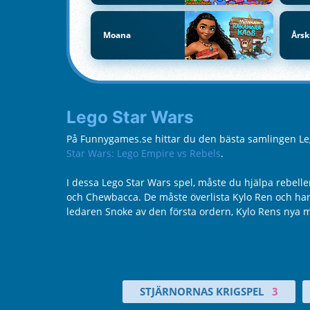
Moana
Årsk
Lego Star Wars
På Funnygames.se hittar du den bästa samlingen Lego
Star Wars: Lego Empire vs Rebels
.
I dessa Lego Star Wars spel, måste du hjälpa rebell
och Chewbacca. De måste överlista Kylo Ren och han
ledaren Snoke av den första ordern, Kylo Rens nya m
STJÄRNORNAS KRIGSPEL
3