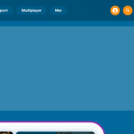
port
Multiplayer
Mer