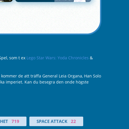
Spel, som t ex
Lego Star Wars: Yoda Chronicles
&
n kommer de att träffa General Leia Organa, Han Solo
iska imperiet. Kan du besegra den onde högste
GHET
719
SPACE ATTACK
22