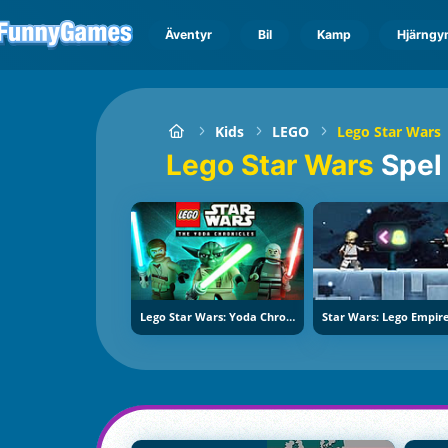
Äventyr
Bil
Kamp
Hjärngy
Kids
LEGO
Lego Star Wars
Lego Star Wars
Spel
Lego Star Wars: Yoda Chronicles