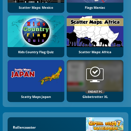
Scatter Maps: Mexico
Flags Maniac
Kids Country Flag Quiz
Scatter Maps: Africa
ENDAST PC
Scatty Maps Japan
Globetrotter XL
Rollercoaster