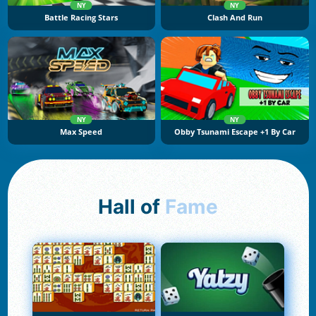
NY
NY
Battle Racing Stars
Clash And Run
NY
NY
Max Speed
Obby Tsunami Escape +1 By Car
Hall of
Fame