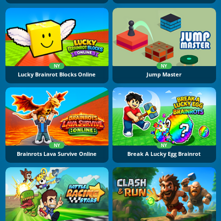
NY
NY
Lucky Brainrot Blocks Online
Jump Master
NY
NY
Brainrots Lava Survive Online
Break A Lucky Egg Brainrot