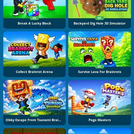
NY
NY
Break A Lucky Block
Backyard Dig Hole 3D Simulator
NY
NY
Collect Brainrot Arena
Survive Lava For Brainrots
NY
NY
Obby Escape From Tsunami Brainrot
Pogo Masters