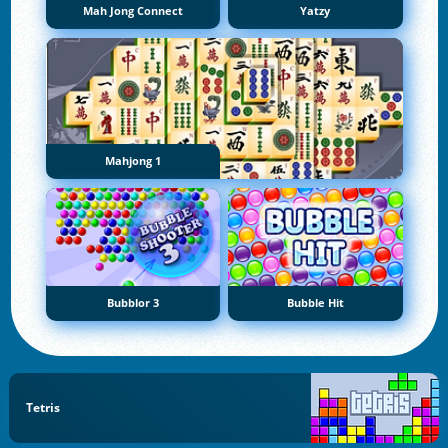
Mah Jong Connect
Yatzy
Mahjong 1
Bubblor 3
Bubble Hit
Tetris