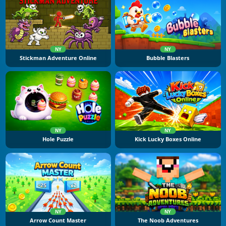
NY
NY
Stickman Adventure Online
Bubble Blasters
NY
NY
Hole Puzzle
Kick Lucky Boxes Online
NY
NY
Arrow Count Master
The Noob Adventures