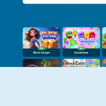
NY
NY
Block Escape
Goodeluxe
NY
NY
Dear Island
Black Cat Stacking Pop