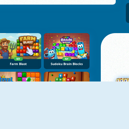
NY
NY
Farm Blast
Sudoku Brain Blocks
NY
NY
Royal Crown Blast
Sort Tiles: Tap Away
M