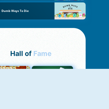
Dumb Ways To Die
Hall of
Fame
ah Jong Connect
Yatzy