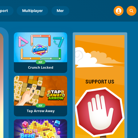
port
Multiplayer
Mer
NY
Crunch Locked
NY
Tap Arrow Away