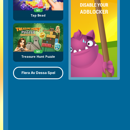
NY
Tap Bead
NY
Treasure Hunt Puzzle
Flera Av Dessa Spel