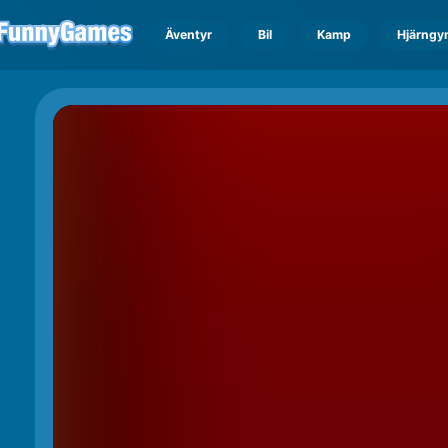
Äventyr
Bil
Kamp
Hjärngy