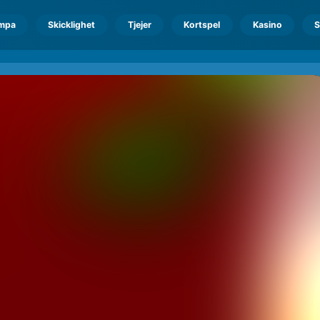
mpa
Skicklighet
Tjejer
Kortspel
Kasino
S