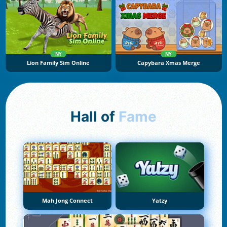
NY
NY
Lion Family Sim Online
Capybara Xmas Merge
Hall of
Fame
Mah Jong Connect
Yatzy