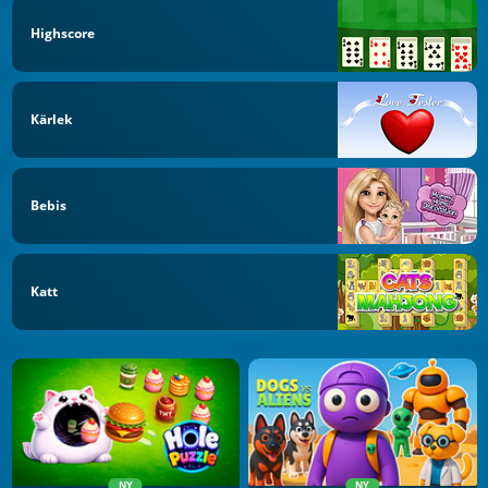
Highscore
Kärlek
Bebis
Katt
NY
NY