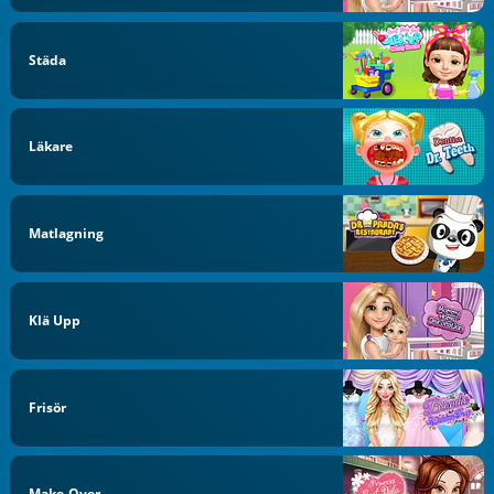
Städa
Läkare
Matlagning
Klä Upp
Frisör
Make-Over