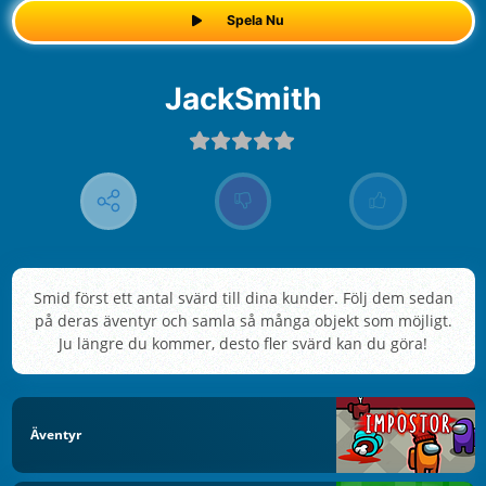
Spela Nu
JackSmith
Smid först ett antal svärd till dina kunder. Följ dem sedan
på deras äventyr och samla så många objekt som möjligt.
Ju längre du kommer, desto fler svärd kan du göra!
Äventyr