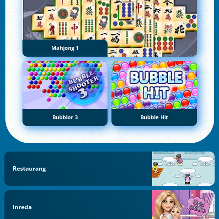
Mahjong 1
Bubblor 3
Bubble Hit
Restaurang
Inreda