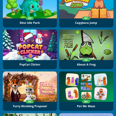
NY
NY
Dino Idle Park
Capybara Jump
NY
NY
PopCat Clicker
About A Frog
NY
NY
Furry Wedding Proposal
Pet Me Maze