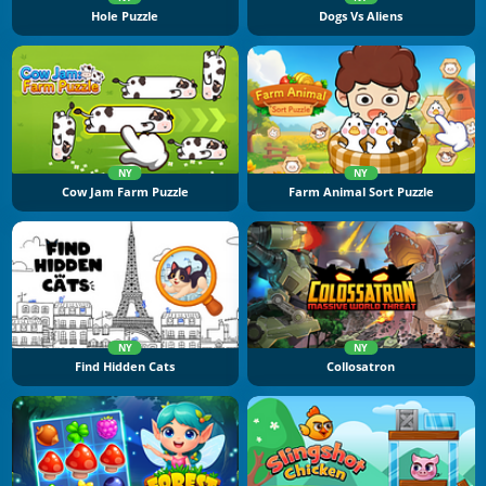
Hole Puzzle
Dogs Vs Aliens
NY
NY
Cow Jam Farm Puzzle
Farm Animal Sort Puzzle
NY
NY
Find Hidden Cats
Collosatron