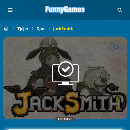
Tjejer
Djur
JackSmith
ENDAST PC