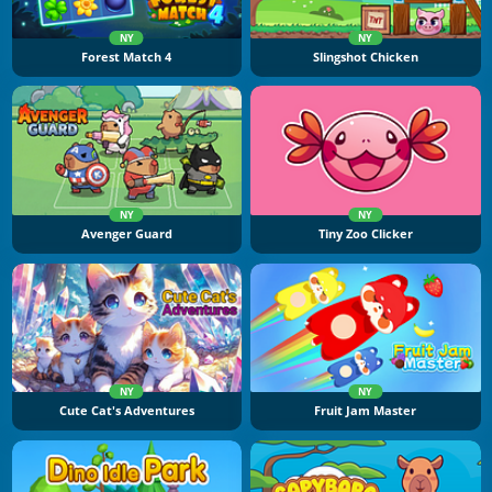
NY
NY
Forest Match 4
Slingshot Chicken
NY
NY
Avenger Guard
Tiny Zoo Clicker
NY
NY
Cute Cat's Adventures
Fruit Jam Master