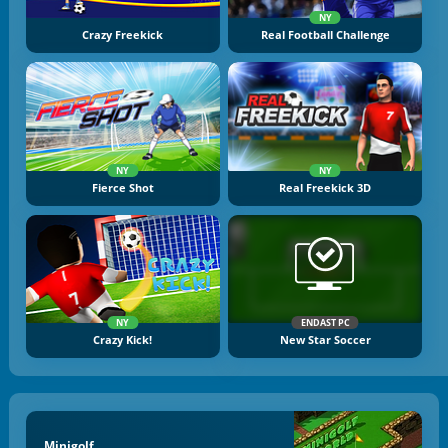
NY
Crazy Freekick
Real Football Challenge
NY
NY
Fierce Shot
Real Freekick 3D
NY
ENDAST PC
Crazy Kick!
New Star Soccer
Minigolf