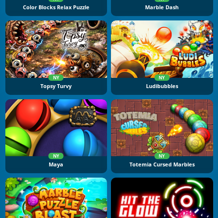
Color Blocks Relax Puzzle
Marble Dash
NY
NY
Topsy Turvy
Ludibubbles
NY
NY
Maya
Totemia Cursed Marbles