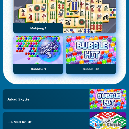
Mahjong 1
Bubblor 3
Bubble Hit
Arkad Skytte
Fia Med Knuff