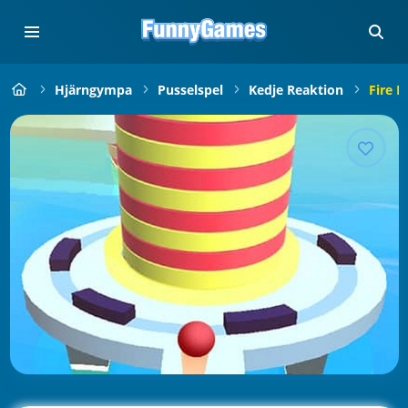
Hjärngympa
Pusselspel
Kedje Reaktion
Fire Ba