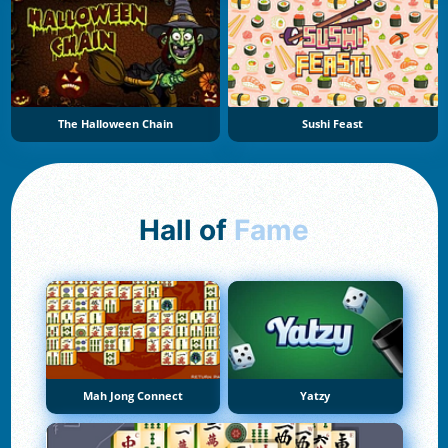
The Halloween Chain
Sushi Feast
Hall of
Fame
Mah Jong Connect
Yatzy